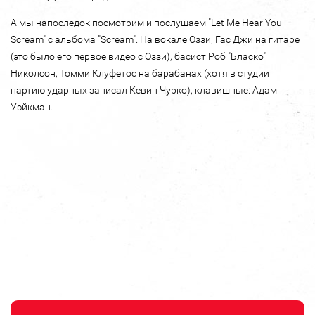
А мы напоследок посмотрим и послушаем "Let Me Hear You
Scream" с альбома "Scream". На вокале Оззи, Гас Джи на гитаре
(это было его первое видео с Оззи), басист Роб "Бласко"
Николсон, Томми Клуфетос на барабанах (хотя в студии
партию ударных записал Кевин Чурко), клавишные: Адам
Уэйкман.