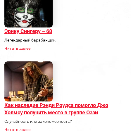
Эрику Сингеру – 68
Легендарный барабанщик.
Читать далее
Как наследие Рэнди Роудса помогло Джо
Холмсу получить место в группе Оззи
Случайность или закономерность?
Читать далее