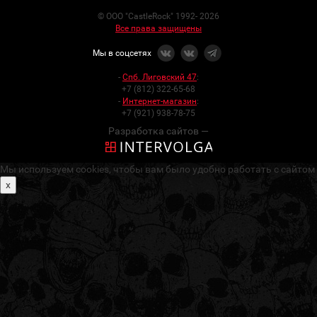
© ООО "CastleRock" 1992- 2026
Все права защищены
Мы в соцсетях
-
Спб. Лиговский 47
:
+7 (812) 322-65-68
-
Интернет-магазин
:
+7 (921) 938-78-75
Разработка сайтов —
Мы используем cookies, чтобы вам было удобно работать с сайтом
x