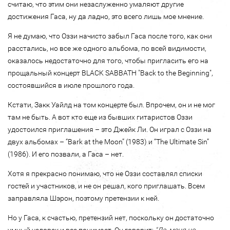
считаю, что этим они незаслуженно умаляют другие
достижения Гаса, ну да ладно, это всего лишь мое мнение.
Я не думаю, что Оззи начисто забыл Гаса после того, как они
расстались, но все же одного альбома, по всей видимости,
оказалось недостаточно для того, чтобы пригласить его на
прощальный концерт BLACK SABBATH "Back to the Beginning",
состоявшийся в июле прошлого года.
Кстати, Закк Уайлд на том концерте был. Впрочем, он и не мог
там не быть. А вот кто еще из бывших гитаристов Оззи
удостоился приглашения – это Джейк Ли. Он играл с Оззи на
двух альбомах – “Bark at the Moon” (1983) и “The Ultimate Sin”
(1986). И его позвали, а Гаса – нет.
Хотя я прекрасно понимаю, что не Оззи составлял списки
гостей и участников, и не он решал, кого приглашать. Всем
заправляла Шэрон, поэтому претензии к ней.
Но у Гаса, к счастью, претензий нет, поскольку он достаточно