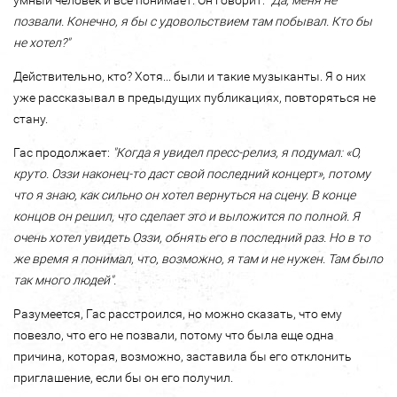
умный человек и все понимает. Он говорит:
"Да, меня не
позвали. Конечно, я бы с удовольствием там побывал. Кто бы
не хотел?"
Действительно, кто? Хотя... были и такие музыканты. Я о них
уже рассказывал в предыдущих публикациях, повторяться не
стану.
Гас продолжает:
"Когда я увидел пресс-релиз, я подумал: «О,
круто. Оззи наконец-то даст свой последний концерт», потому
что я знаю, как сильно он хотел вернуться на сцену. В конце
концов он решил, что сделает это и выложится по полной. Я
очень хотел увидеть Оззи, обнять его в последний раз. Но в то
же время я понимал, что, возможно, я там и не нужен. Там было
так много людей".
Разумеется, Гас расстроился, но можно сказать, что ему
повезло, что его не позвали, потому что была еще одна
причина, которая, возможно, заставила бы его отклонить
приглашение, если бы он его получил.