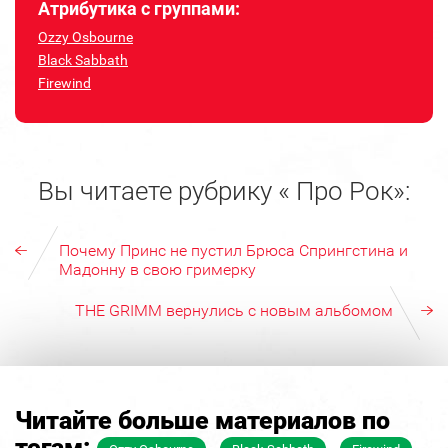
Атрибутика с группами:
Ozzy Osbourne
Black Sabbath
Firewind
Вы читаете рубрику « Про Рок»:
Почему Принс не пустил Брюса Спрингстина и
Мадонну в свою гримерку
THE GRIMM вернулись с новым альбомом
Читайте больше материалов по
тегам: