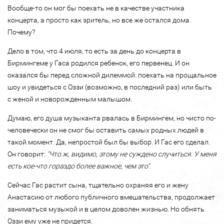
Вообще-то он мог бы поехать не в качестве участника
концерта, а просто как зритель, но все же остался дома.
Почему?
Дело в том, что 4 июля, то есть за день до концерта в
Бирмингеме у Гаса родился ребенок, его первенец. И он
оказался бы перед сложной дилеммой: поехать на прощальное
шоу и увидеться с Оззи (возможно, в последний раз) или быть
с женой и новорожденным малышом.
Думаю, его душа музыканта рвалась в Бирмингем, но чисто по-
человечески он не смог бы оставить самых родных людей в
такой момент. Да, непростой был бы выбор. И Гас его сделал.
Он говорит:
"Что ж, видимо, этому не суждено случиться. У меня
есть кое-что гораздо более важное, чем это".
Сейчас Гас растит сына, тщательно охраняя его и жену
Анастасию от любого публичного вмешательства, продолжает
заниматься музыкой и в целом доволен жизнью. Но обнять
Оззи ему уже не придется.