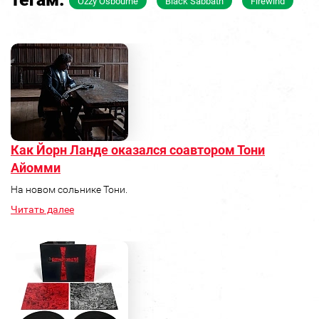
Ozzy Osbourne
Black Sabbath
Firewind
Как Йорн Ланде оказался соавтором Тони
Айомми
На новом сольнике Тони.
Читать далее