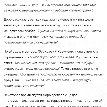
поддерживал, потому что вся музыкальная индустрия, все
звукозаписывающие компании требовали только гранж”.
Доро рассказывает, как сделала не менее пяти или шести
записей, вложила в них всю свою душу и отправилась к
менеджерам лейбла.
“Думаю, из этого выйдет отличный сингл,
– сказала она, –
и можно снять неплохое видео. Это
прекрасная запись, послушайте ее”.
Но ей задали вопрос:
“Это гранж?”
Разумеется, она ответила
отрицательно: “
Ничего подобного. Это метал”
. И услышала в
ответ:
“Мы не сможем это продать. Запишите что-нибудь в
стиле гранж, тогда мы это возьмем”
. Такого поворота она не
ожидала.
“Они даже не послушали мою музыку!
– возмущается
фрау Пеш. –
Я им заявила, что я металюга, и всегда буду
записывать только метал”.
Некоторое время спустя Доро сделала еще две
инструментальных записи, которые понравились не только ей
самой, но и всем, кто их слышал. Затем она вновь попыталась