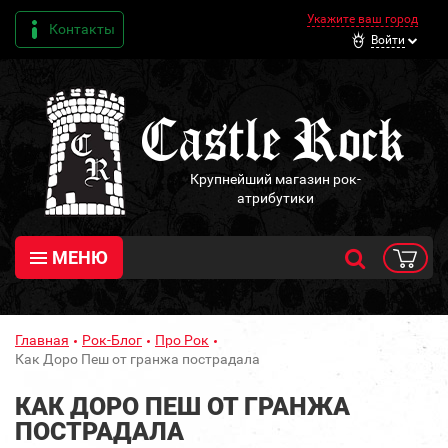
Укажите ваш город
Контакты
Войти
Крупнейший магазин рок-
атрибутики
МЕНЮ
Главная
Рок-Блог
Про Рок
Как Доро Пеш от гранжа пострадала
КАК ДОРО ПЕШ ОТ ГРАНЖА
ПОСТРАДАЛА