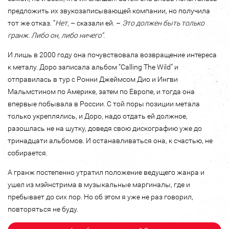
предложить их звукозаписывающей компании, но получила
тот же отказ. “
Нет
, – сказали ей. –
Это должен быть только
гранж. Либо он, либо ничего”.
И лишь в 2000 году она почувствовала возвращение интереса
к металу. Доро записала альбом “Calling The Wild” и
отправилась в тур с Ронни Джеймсом Дио и Ингви
Мальмстином по Америке, затем по Европе, и тогда она
впервые побывала в России. С той поры позиции метала
только укреплялись, и Доро, надо отдать ей должное,
разошлась не на шутку, доведя свою дискографию уже до
тринадцати альбомов. И останавливаться она, к счастью, не
собирается.
А гранж постепенно утратил положение ведущего жанра и
ушел из мэйнстрима в музыкальные маргиналы, где и
пребывает до сих пор. Но об этом я уже не раз говорил,
повторяться не буду.