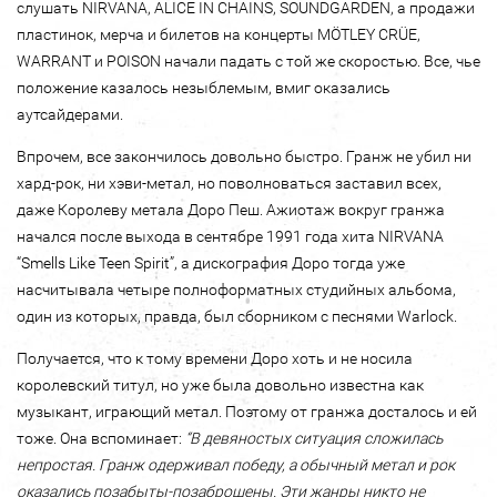
слушать NIRVANA, ALICE IN CHAINS, SOUNDGARDEN, а продажи
пластинок, мерча и билетов на концерты MÖTLEY CRÜE,
WARRANT и POISON начали падать с той же скоростью. Все, чье
положение казалось незыблемым, вмиг оказались
аутсайдерами.
Впрочем, все закончилось довольно быстро. Гранж не убил ни
хард-рок, ни хэви-метал, но поволноваться заставил всех,
даже Королеву метала Доро Пеш. Ажиотаж вокруг гранжа
начался после выхода в сентябре 1991 года хита NIRVANA
“Smells Like Teen Spirit”, а дискография Доро тогда уже
насчитывала четыре полноформатных студийных альбома,
один из которых, правда, был сборником с песнями Warlock.
Получается, что к тому времени Доро хоть и не носила
королевский титул, но уже была довольно известна как
музыкант, играющий метал. Поэтому от гранжа досталось и ей
тоже. Она вспоминает:
“В девяностых ситуация сложилась
непростая. Гранж одерживал победу, а обычный метал и рок
оказались позабыты-позаброшены. Эти жанры никто не