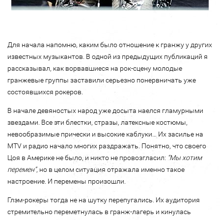
Для начала напомню, каким было отношение к гранжу у других
известных музыкантов. В одной из предыдущих публикаций я
рассказывал, как ворвавшиеся на рок-сцену молодые
гранжевые группы заставили серьезно понервничать уже
состоявшихся рокеров.
В начале девяностых народ уже досыта наелся гламурными
звездами. Все эти блестки, стразы, латексные костюмы,
невообразимые прически и высокие каблуки… Их засилье на
МTV и радио начало многих раздражать. Понятно, что своего
Цоя в Америке не было, и никто не провозгласил:
“Мы хотим
перемен”
, но в целом ситуация отражала именно такое
настроение. И перемены произошли.
Глэм-рокеры тогда не на шутку перепугались. Их аудитория
стремительно переметнулась в гранж-лагерь и кинулась