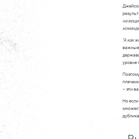
Джейсон
результ
на вещи
команде
“А как 
важные.
державш
уровне 
Поэтому
плечами
– эти в
Но если
множест
дублика