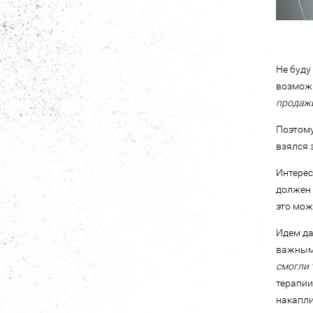
Не буду
возможн
продажи
Поэтому
взялся 
Интерес
должен 
это мож
Идем да
важным.
смогли 
терапии
накапли