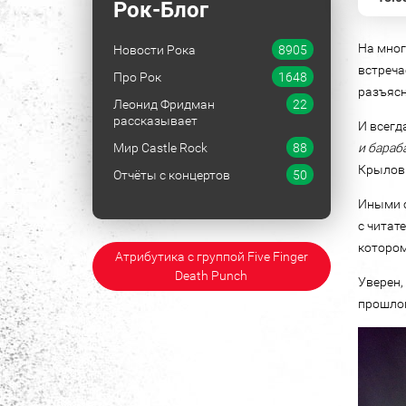
Рок-Блог
На мног
Новости Рока
8905
встреча
Про Рок
1648
разъясн
Леонид Фридман
22
рассказывает
И всегд
Мир Castle Rock
88
и бараба
Крылов 
Отчёты с концертов
50
Иными с
с читат
котором
Атрибутика с группой Five Finger
Death Punch
Уверен,
прошлом