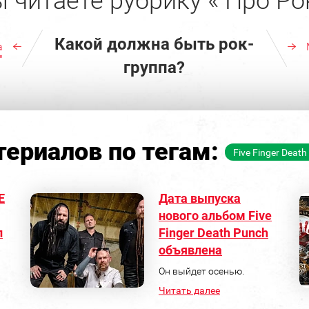
 читаете рубрику « Про Ро
Какой должна быть рок-
а
"
группа?
ериалов по тегам:
Five Finger Deat
E
Дата выпуска
нового альбом Five
л
Finger Death Punch
объявлена
Он выйдет осенью.
Читать далее