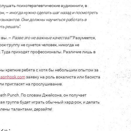
 слушать психотерапевтические аудиокниги, в
он, –
иногда нужно сделать шаг назад и посмотреть
узыкантов. Они должны научиться работать в
ть решать”
.
 вы. –
Разве это не важные качества?”
Разумеется,
ок-группу не сунется человек, никогда не
. Туда приходят профессионалы. Различие лишь в
жны крепкие ребята с хотя бы небольшим опытом за
asonhook.com
заявку на роль вокалиста или басиста
 ли пригласят на прослушивание.
Death Punch. По словам Джейсона, он получает
вая группа будет играть обычный хард-рок, и делать
делены талантами, дерзайте!