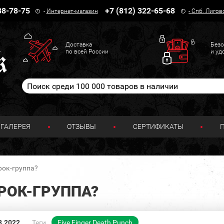
38-78-75
+7 (812) 322-65-68
-
Интернет-магазин
-
Спб. Лигов
Доставка
Безо
по всей России
и уд
ГАЛЕРЕЯ
ОТЗЫВЫ
СЕРТИФИКАТЫ
рок-группа?
РОК-ГРУППА?
3.2022
Теги
Five Finger Death Punch