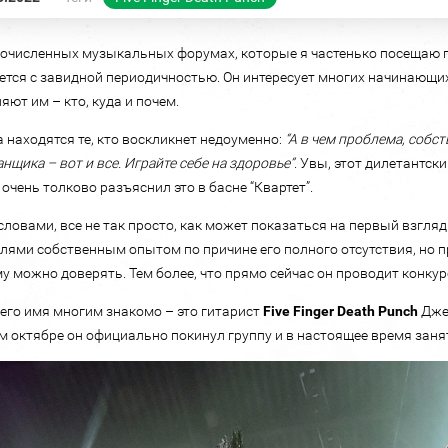
очисленных музыкальных форумах, которые я частенько посещаю по
ется с завидной периодичностью. Он интересует многих начинающи
яют им – кто, куда и почем.
а находятся те, кто воскликнет недоуменно:
“А в чем проблема, собст
нщика – вот и все. Играйте себе на здоровье”
. Увы, этот дилетантск
очень толково разъяснил это в басне “Квартет”.
ловами, все не так просто, как может показаться на первый взгля
елями собственным опытом по причине его полного отсутствия, но
у можно доверять. Тем более, что прямо сейчас он проводит конкур
 его имя многим знакомо – это гитарист
Five Finger Death Punch
Джей
 октябре он официально покинул группу и в настоящее время зан