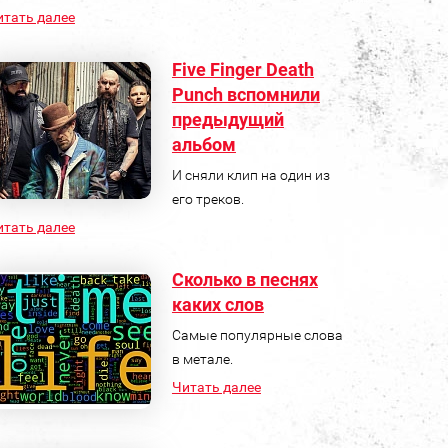
итать далее
Five Finger Death
Punch вспомнили
предыдущий
альбом
И сняли клип на один из
его треков.
итать далее
Сколько в песнях
каких слов
Самые популярные слова
в метале.
Читать далее