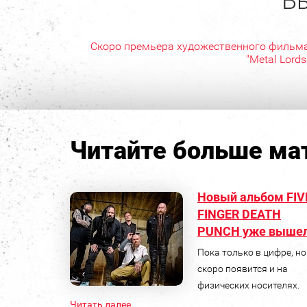
Вы
Скоро премьера художественного фильм
"Metal Lords
Читайте больше мат
Новый альбом FIV
FINGER DEATH
PUNCH уже выше
Пока только в цифре, но
скоро появится и на
физических носителях.
Читать далее