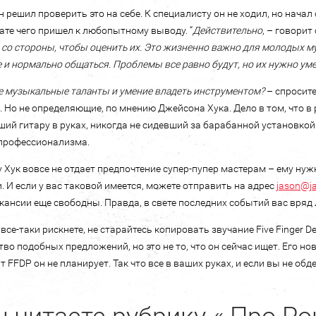
 решил проверить это на себе. К специалисту он не ходил, но начал
ате чего пришел к любопытному выводу. “
Действительно
, – говорит 
 со стороны, чтобы оценить их. Это жизненно важно для молодых м
 и нормально общаться. Проблемы все равно будут, но их нужно уме
же музыкальные таланты и умение владеть инструментом?
– спросите
 Но не определяющие, по мнению Джейсона Хука. Дело в том, что в р
ий гитару в руках, никогда не сидевший за барабанной установкой
профессионализма.
 Хук вовсе не отдает предпочтение супер-пупер мастерам – ему ну
. И если у вас таковой имеется, можете отправить на адрес
jason@j
акансии еще свободны. Правда, в свете последних событий вас вряд
 все-таки рискнете, не старайтесь копировать звучание Five Finger 
во подобных предложений, но это не то, что он сейчас ищет. Его но
т FFDP он не планирует. Так что все в ваших руках, и если вы не об