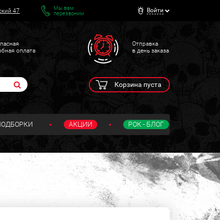
Мы вам
Войти
ский 47
перезвоним
пасная
Отправка
обная оплата
в день заказа
Корзина пуста
ПОДБОРКИ
АКЦИИ
РОК - БЛОГ