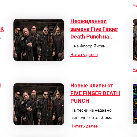
Ч
Неожиданная
CK
замена Five Finger
Death Punch на...
.
... на Флоор Янсен.
Читать далее
Ч
H
Новые клипы от
FIVE FINGER DEATH
PUNCH
На песни из недавно
вышедшего альбома.
Читать далее