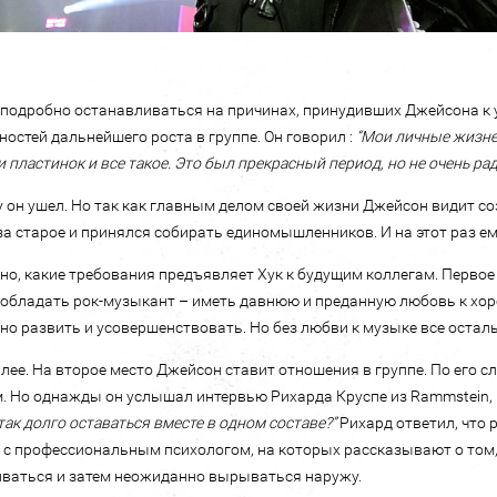
 подробно останавливаться на причинах, принудивших Джейсона к ух
остей дальнейшего роста в группе. Он говорил :
“Мои личные жизне
 пластинок и все такое. Это был прекрасный период, но не очень ра
 он ушел. Но так как главным делом своей жизни Джейсон видит соз
за старое и принялся собирать единомышленников. И на этот раз ем
но, какие требования предъявляет Хук к будущим коллегам. Первое 
обладать рок-музыкант – иметь давнюю и преданную любовь к хоро
но развить и усовершенствовать. Но без любви к музыке все осталь
лее. На второе место Джейсон ставит отношения в группе. По его с
 Но однажды он услышал интервью Рихарда Круспе из Rammstein, 
так долго оставаться вместе в одном составе?”
Рихард ответил, что 
 с профессиональным психологом, на которых рассказывают о том, 
ваться и затем неожиданно вырываться наружу.