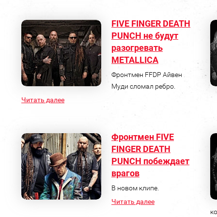
FIVE FINGER DEATH
PUNCH не будут
разогревать
METALLICA
Фронтмен FFDP Айвен
Муди сломал ребро.
Читать далее
Фронтмен FIVE
FINGER DEATH
PUNCH побеждает
врагов
В новом клипе.
Читать далее
к