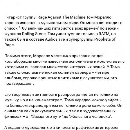
Гитарист группы Rage Against The Machine Том Морелло
хорошо известен в музыкальном мире. Он много лет входит в
список "100 величайших гитаристов всех времён" по версии
журнала Rolling Stone. Том участвует не только в RATM, но
также был в составе Audioslave и супергруппы Prophets of
Rage.
Помимо этого, Морелло частенько приглашают для
коллаборации многие известные исполнители и коллективы, с
которыми он записал множество интересных вещей. У Тома
также сложилась неплохая сольная карьера – четыре
альбома, хорошо принятые критиками и слушателями, это
подтверждают.
Его творческая активность распространяется не только на
музыку, но и на кинематограф. Тома нередко можно увидеть
на большом экране, причем не только в роли самого себя. Он
снимался как в документальных, так и в художественных
фильмах – от "Звездного пути" до "Железного человека".
А недавно музыкальные и кинематографические интересы