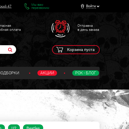
Мы вам
Войти
ский 47
перезвоним
пасная
Отправка
обная оплата
в день заказа
Корзина пуста
ПОДБОРКИ
АКЦИИ
РОК - БЛОГ
n
U2
Beatles