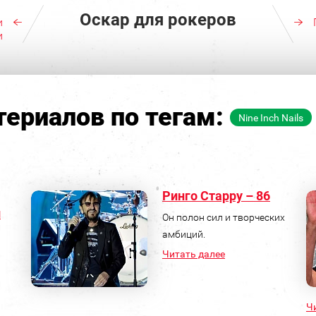
Оскар для рокеров
и
и
ериалов по тегам:
Nine Inch Nails
Ринго Старру – 86
л
Он полон сил и творческих
амбиций.
Читать далее
Ч