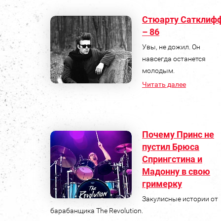
Стюарту Сатклиф
– 86
Увы, не дожил. Он
навсегда останется
молодым.
Читать далее
Почему Принс не
пустил Брюса
Спрингстина и
Мадонну в свою
гримерку
Закулисные истории от
барабанщика The Revolution.