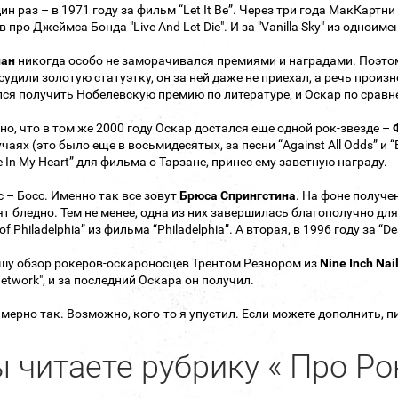
ин раз – в 1971 году за фильм “Let It Be”. Через три года МакКартн
 про Джеймса Бонда "Live And Let Die". И за "Vanilla Sky" из однои
лан
никогда особо не заморачивался премиями и наградами. Поэтому
судили золотую статуэтку, он за ней даже не приехал, а речь произ
ся получить Нобелевскую премию по литературе, и Оскар по сравн
но, что в том же 2000 году Оскар достался еще одной рок-звезде –
чаях (это было еще в восьмидесятых, за песни “Against All Odds” и “B
Be In My Heart” для фильма о Тарзане, принес ему заветную награду.
с – Босс. Именно так все зовут
Брюса Спрингстина
. На фоне получе
т бледно. Тем не менее, одна из них завершилась благополучно для
 of Philadelphia” из фильма “Philadelphia”. А вторая, в 1996 году за 
шу обзор рокеров-оскароносцев Трентом Резнором из
Nine Inch Nai
 Network", и за последний Оскара он получил.
имерно так. Возможно, кого-то я упустил. Если можете дополнить, 
 читаете рубрику « Про Ро