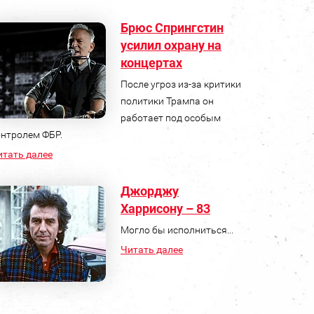
Брюс Спрингстин
усилил охрану на
концертах
После угроз из-за критики
политики Трампа он
работает под особым
онтролем ФБР.
итать далее
Джорджу
Харрисону – 83
Могло бы исполниться...
Читать далее