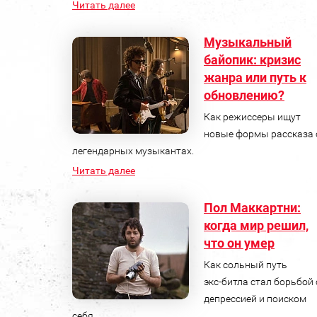
Читать далее
Музыкальный
байопик: кризис
жанра или путь к
обновлению?
Как режиссеры ищут
новые формы рассказа 
легендарных музыкантах.
Читать далее
Пол Маккартни:
когда мир решил,
что он умер
Как сольный путь
экс‑битла стал борьбой 
депрессией и поиском
себя.