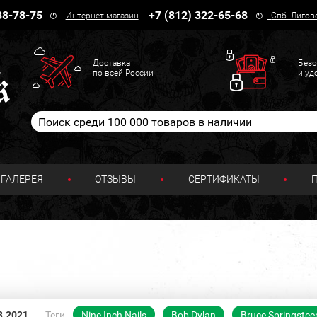
38-78-75
+7 (812) 322-65-68
-
Интернет-магазин
-
Спб. Лигов
Доставка
Безо
по всей России
и уд
ГАЛЕРЕЯ
ОТЗЫВЫ
СЕРТИФИКАТЫ
3.2021
Теги
Nine Inch Nails
Bob Dylan
Bruce Springstee