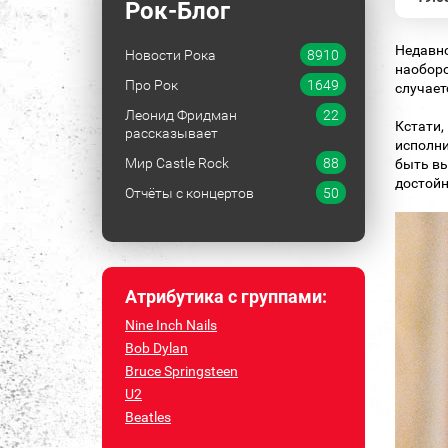
Рок-Блог
Недавно
Новости Рока
8910
наоборо
Про Рок
1649
случает
Леонид Фридман
22
Кстати,
рассказывает
исполни
Мир Castle Rock
88
быть вы
достойн
Отчёты с концертов
50
Атрибутика с группами:
Nine Inch Nails
Bob Dylan
Bruce Springsteen
U2
Beatles