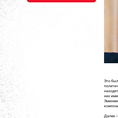
Это был
политич
находят
них име
Эминем 
компози
Далее 