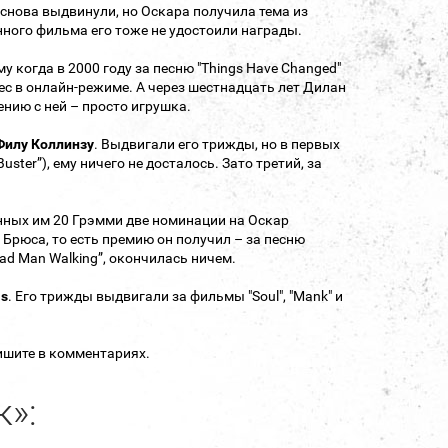
и снова выдвинули, но Оскара получила тема из
менного фильма его тоже не удостоили награды.
 когда в 2000 году за песню "Things Have Changed"
нес в онлайн-режиме. А через шестнадцать лет Дилан
ению с ней – просто игрушка.
Филу Коллинзу
. Выдвигали его трижды, но в первых
uster”), ему ничего не досталось. Зато третий, за
нных им 20 Грэмми две номинации на Оскар
 Брюса, то есть премию он получил – за песню
“Dead Man Walking”, окончилась ничем.
ls
. Его трижды выдвигали за фильмы "Soul", "Mank" и
пишите в комментариях.
к»: