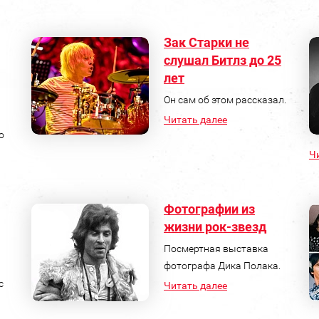
Зак Старки не
слушал Битлз до 25
лет
Он сам об этом рассказал.
Читать далее
о
Ч
Фотографии из
жизни рок-звезд
Посмертная выставка
фотографа Дика Полака.
с
Читать далее