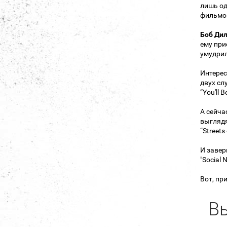
лишь од
фильмов
Боб Ди
ему при
умудрил
Интерес
двух слу
“You'll 
А сейча
выглядя
“Streets
И завер
"Social
Вот, пр
Вы