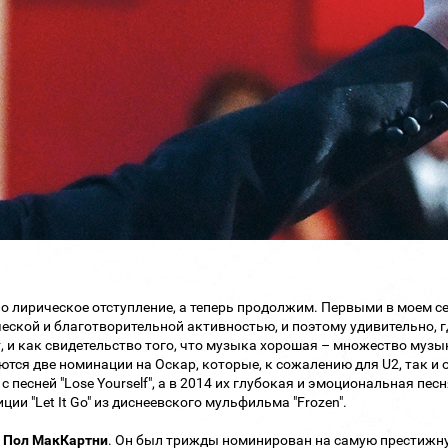
о лирическое отступление, а теперь продолжим. Первыми в моем с
еской и благотворительной активностью, и поэтому удивительно, гд
, и как свидетельство того, что музыка хорошая – множество муз
ются две номинации на Оскар, которые, к сожалению для U2, так и
с песней "Lose Yourself", а в 2014 их глубокая и эмоциональная пес
ции "Let It Go" из диснеевского мульфильма "Frozen".
–
Пол МакКартни
. Он был трижды номинирован на самую престижную