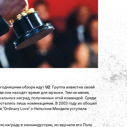
егодняшнем обзоре идут
U2
. Группа известна своей
е они находят время для музыки. Тем не менее,
ыкальных наград, полученных этой командой. Среди
 остались лишь номинациями. В 2003 году их обошел
ня "Ordinary Love" о Нельсоне Манделе уступила
 награду в киноиндустрии, но вручили его Полу