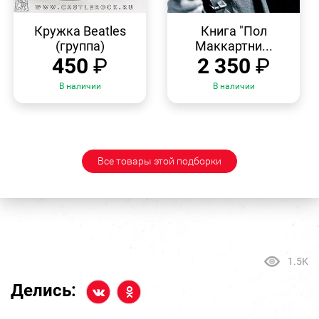
БЫСТРЫЙ
БЫСТРЫЙ
ПРОСМОТР
ПРОСМОТР
Кружка Beatles
Книга "Пол
(группа)
Маккартни...
450
₽
2 350
₽
В наличии
В наличии
Все товары этой подборки
1.5K
Делись: