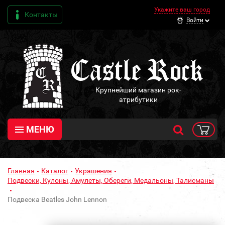
Укажите ваш город
Контакты
Войти
Крупнейший магазин рок-
атрибутики
МЕНЮ
Главная
Каталог
Украшения
Подвески, Кулоны, Амулеты, Обереги, Медальоны, Талисманы
Подвеска Beatles John Lennon