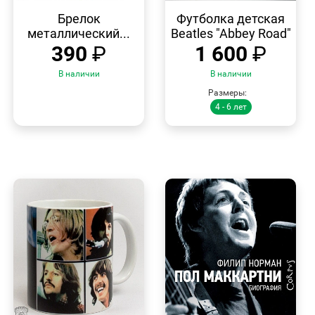
БЫСТРЫЙ
БЫСТРЫЙ
ПРОСМОТР
ПРОСМОТР
Брелок
Футболка детская
металлический...
Beatles "Abbey Road"
390
₽
1 600
₽
В наличии
В наличии
Размеры:
4 - 6 лет