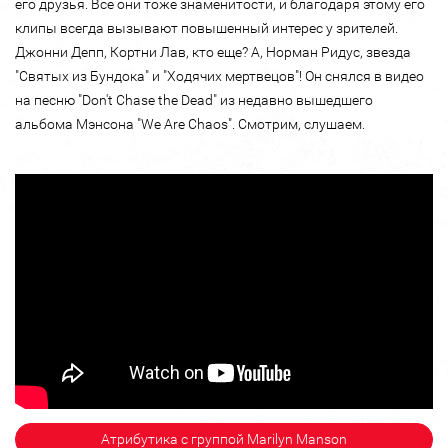
его друзья. Все они тоже знаменитости, и благодаря этому его
клипы всегда вызывают повышенный интерес у зрителей.
Джонни Депп, Кортни Лав, кто еще? А, Норман Ридус, звезда
"Святых из Бундока" и "Ходячих мертвецов"! Он снялся в видео
на песню "Don't Chase the Dead" из недавно вышедшего
альбома Мэнсона "We Are Chaos". Смотрим, слушаем.
Атрибутика с группой Marilyn Manson