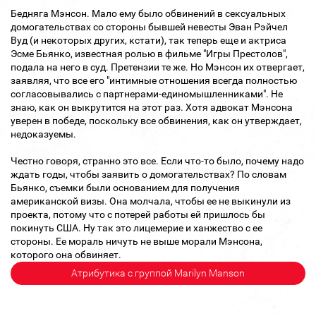
Бедняга Мэнсон. Мало ему было обвинений в сексуальных
домогательствах со стороны бывшей невесты Эван Рэйчел
Вуд (и некоторых других, кстати), так теперь еще и актриса
Эсме Бьянко, известная ролью в фильме "Игры Престолов",
подала на него в суд. Претензии те же. Но Мэнсон их отвергает,
заявляя, что все его "интимные отношения всегда полностью
согласовывались с партнерами-единомышленниками". Не
знаю, как он выкрутится на этот раз. Хотя адвокат Мэнсона
уверен в победе, поскольку все обвинения, как он утверждает,
недоказуемы.
Честно говоря, странно это все. Если что-то было, почему надо
ждать годы, чтобы заявить о домогательствах? По словам
Бьянко, съемки были основанием для получения
американской визы. Она молчала, чтобы ее не выкинули из
проекта, потому что с потерей работы ей пришлось бы
покинуть США. Ну так это лицемерие и ханжество с ее
стороны. Ее мораль ничуть не выше морали Мэнсона,
которого она обвиняет.
Атрибутика с группой Marilyn Manson