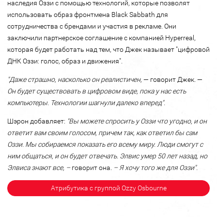
наследия Оззи с помощью технологий, которые позволят
использовать образ фронтмена Black Sabbath для
сотрудничества с брендами и участия в рекламе. Они
заключили партнерское соглашение с компанией Hyperreal,
которая будет работать над тем, что Джек называет "цифровой
ДНК Оззи: голос, образ и движения".
"Даже страшно, насколько он реалистичен,
— говорит Джек. —
Он будет существовать в цифровом виде, пока у нас есть
компьютеры. Технологии шагнули далеко вперед".
Шэрон добавляет:
"Вы можете спросить у Оззи что угодно, и он
ответит вам своим голосом, причем так, как ответил бы сам
Оззи. Мы собираемся показать его всему миру. Люди смогут с
ним общаться, и он будет отвечать. Элвис умер 50 лет назад, но
Элвиса знают все, –
говорит она.
– Я хочу того же для Оззи".
Атрибутика с группой Ozzy Osbourne