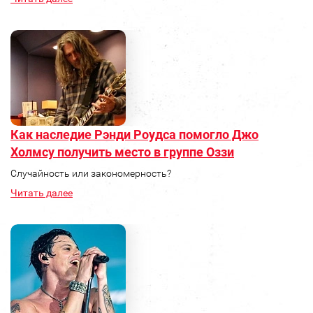
Как наследие Рэнди Роудса помогло Джо
Холмсу получить место в группе Оззи
Случайность или закономерность?
Читать далее