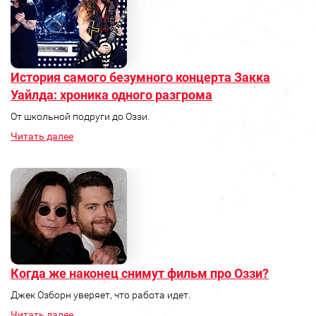
История самого безумного концерта Закка
Уайлда: хроника одного разгрома
От школьной подруги до Оззи.
Читать далее
Когда же наконец снимут фильм про Оззи?
Джек Озборн уверяет, что работа идет.
Читать далее