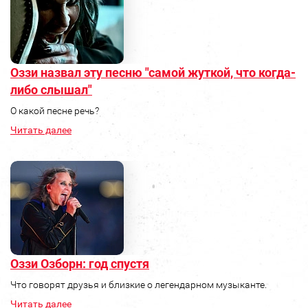
Оззи назвал эту песню "самой жуткой, что когда-
либо слышал"
О какой песне речь?
Читать далее
Оззи Озборн: год спустя
Что говорят друзья и близкие о легендарном музыканте.
Читать далее