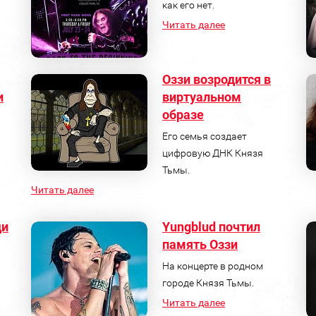
как его нет.
Читать далее
Оззи возродится в
и
виртуальном
образе
Его семья создает
цифровую ДНК Князя
Тьмы.
Читать далее
ди
Yungblud почтил
память Оззи
На концерте в родном
городе Князя Тьмы.
Читать далее