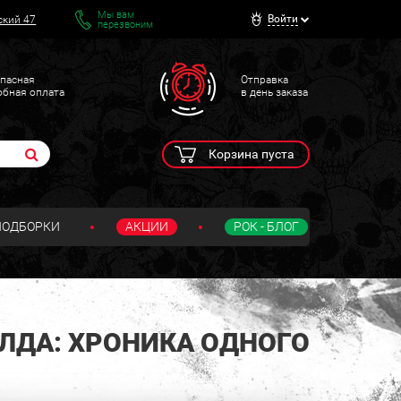
Мы вам
Войти
ский 47
перезвоним
пасная
Отправка
обная оплата
в день заказа
Корзина пуста
ПОДБОРКИ
АКЦИИ
РОК - БЛОГ
ЛДА: ХРОНИКА ОДНОГО