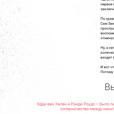
первое 
заключ
По срав
Сам Зак
прослуш
воспоми
отмечал
Ну, а с
количес
входит 
И вот ч
Потому 
Вы
Эдди ван Хален и Рэнди Роудс – было л
соперничество между ними