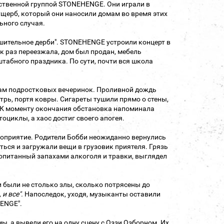
бственной группой STONEHENGE. Они играли в
ущерб, который они наносили домам во время этих
ьного случая.
шительное дерби". STONEHENGE устроили концерт в
к раз переезжала, дом был продан, мебель
штабного праздника. По сути, почти вся школа
кам подростковых вечеринок. Проливной дождь
трь, портя ковры. Сигареты тушили прямо о стены,
. К моменту окончания обстановка напоминала
оциклы, а хаос достиг своего апогея.
роприятие. Родители Бобби неожиданно вернулись
ться и загружали вещи в грузовик приятеля. Грязь
ропитанный запахами алкоголя и травки, выглядел
 были не столько злы, сколько потрясены до
и все".
Напоследок, уходя, музыканты оставили
HENGE".
ы, а вывели его на одну сцену с Оззи Озборном. Их