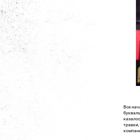
Все нач
букваль
казалос
травки,
компан