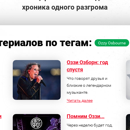
хроника одного разгрома
ериалов по тегам:
Ozzy Osbourne
Оззи Озборн: год
спустя
Что говорят друзья и
близкие о легендарном
музыканте.
Читать далее
и
Помним Оззи...
Через неделю будет год,