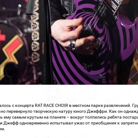
алось с концерта RAT RACE CHOIR в местном парке развлечений. Гр
но перевернуло творческую натуру юного Джеффри. Как он однажды
ь ему самым крутым на планете – вокруг толпились ребята поста
 и Джефф одновременно испытывал ужас от приобщения к запретно
ии.