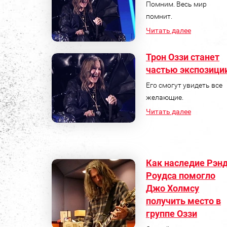
Помним. Весь мир
помнит.
Читать далее
Трон Оззи станет
частью экспозици
Его смогут увидеть все
желающие.
Читать далее
Как наследие Рэн
Роудса помогло
Джо Холмсу
получить место в
группе Оззи