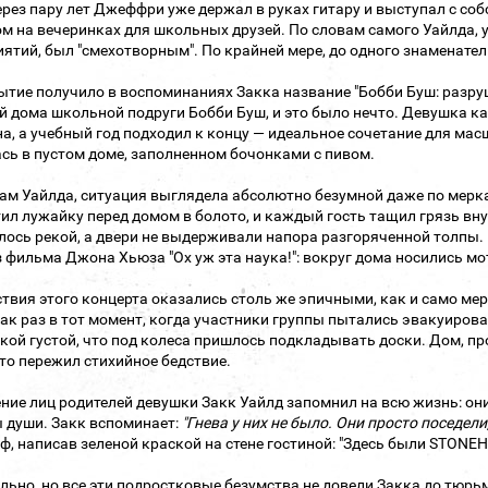
ерез пару лет Джеффри уже держал в руках гитару и выступал с со
м на вечеринках для школьных друзей. По словам самого Уайлда, 
ятий, был "смехотворным". По крайней мере, до одного знаменател
ытие получило в воспоминаниях Закка название "Бобби Буш: разру
й дома школьной подруги Бобби Буш, и это было нечто. Девушка ка
а, а учебный год подходил к концу — идеальное сочетание для мас
сь в пустом доме, заполненном бочонками с пивом.
ам Уайлда, ситуация выглядела абсолютно безумной даже по мер
ил лужайку перед домом в болото, и каждый гость тащил грязь вну
лось рекой, а двери не выдерживали напора разгоряченной толпы
з фильма Джона Хьюза "Ох уж эта наука!": вокруг дома носились мот
твия этого концерта оказались столь же эпичными, как и само ме
ак раз в тот момент, когда участники группы пытались эвакуирова
кой густой, что под колеса пришлось подкладывать доски. Дом, п
дто пережил стихийное бедствие.
ие лиц родителей девушки Закк Уайлд запомнил на всю жизнь: они
 души. Закк вспоминает:
"Гнева у них не было. Они просто поседели, 
ф, написав зеленой краской на стене гостиной: "Здесь были STONE
льно, но все эти подростковые безумства не довели Закка до тюрьм