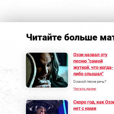
Читайте больше мат
Оззи назвал эту
песню "самой
жуткой, что когда-
либо слышал"
О какой песне речь?
Читать далее
Скоро год, как Озз
нет с нами