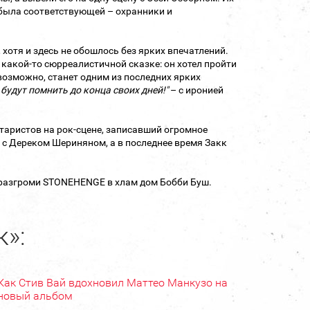
была соответствующей – охранники и
хотя и здесь не обошлось без ярких впечатлений.
в какой‑то сюрреалистичной сказке: он хотел пройти
возможно, станет одним из последних ярких
 будут помнить до конца своих дней!"
– с иронией
итаристов на рок-сцене, записавший огромное
th, с Дереком Шериняном, а в последнее время Закк
е разгроми STONEHENGE в хлам дом Бобби Буш.
к»:
Как Стив Вай вдохновил Маттео Манкузо на
новый альбом