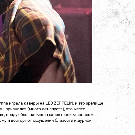
уппа играла каверы на LED ZEPPELIN, и это зрелище
 признался (много лет спустя), это место
рше, воздух был насыщен характерным запахом
му и восторг от ощущения близости к дурной