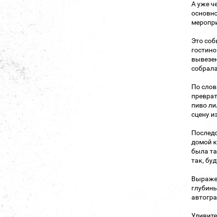
А уже ч
основно
меропри
Это соб
гостино
вывезен
собрала
По слов
преврат
пиво ли
сцену и
Последс
домой к
была та
так, бу
Выражен
глубины
автогра
Удивите