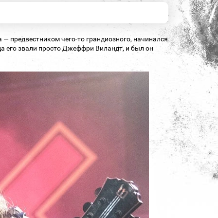
а — предвестником чего‑то грандиозного, начинался
да его звали просто Джеффри Виландт, и был он