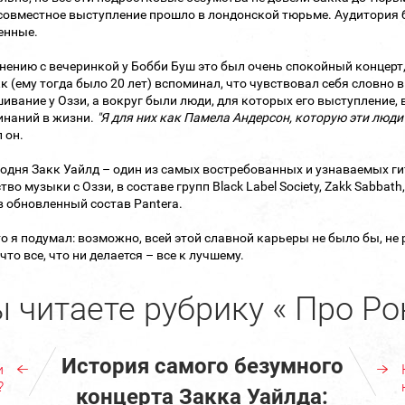
совместное выступление прошло в лондонской тюрьме. Аудитория 
енные.
нению с вечеринкой у Бобби Буш это был очень спокойный концерт, 
к (ему тогда было 20 лет) вспоминал, что чувствовал себя словно 
ивание у Оззи, а вокруг были люди, для которых его выступление, 
наний в жизни.
"Я для них как Памела Андерсон, которую эти люди
 он.
егодня Закк Уайлд – один из самых востребованных и узнаваемых г
тво музыки с Оззи, в составе групп Black Label Society, Zakk Sabba
в обновленный состав Pantera.
то я подумал: возможно, всей этой славной карьеры не было бы, н
что все, что ни делается – все к лучшему.
 читаете рубрику « Про Ро
История самого безумного
и
?
концерта Закка Уайлда: