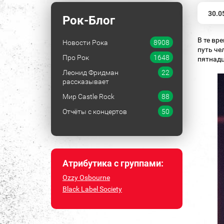
30.0
Рок-Блог
В те вр
Новости Рока
8908
путь че
Про Рок
1648
пятнадц
Леонид Фридман
22
рассказывает
Мир Castle Rock
88
Отчёты с концертов
50
Атрибутика с группами:
Ozzy Osbourne
Black Label Society