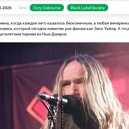
5.2026
Теги
Ozzy Osbourne
Black Label Society
емена, когда каждое лето казалось бесконечным, а любая вечеринк
ловека, который сегодня известен рок-фанам как Закк Уайлд. А тог
атилетним парнем из Нью‑Джерси.