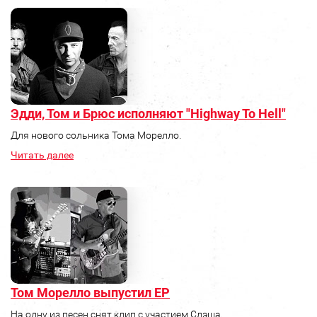
Эдди, Том и Брюс исполняют "Highway To Hell"
Для нового сольника Тома Морелло.
Читать далее
Том Морелло выпустил ЕР
На одну из песен снят клип с участием Слэша.