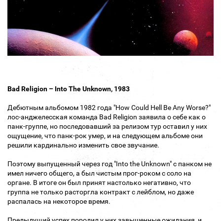
Bad Religion – Into The Unknown, 1983
Дебютным альбомом 1982 года "How Could Hell Be Any Worse?"
лос-анджелесская команда Bad Religion заявила о себе как о
панк-группе, но последовавший за релизом тур оставил у них
ощущение, что панк-рок умер, и на следующем альбоме они
решили кардинально изменить свое звучание.
Поэтому выпущенный через год "Into the Unknown" с панком не
имел ничего общего, а был чистым прог-роком с соло на
органе. В итоге он был принят настолько негативно, что
группа не только расторгла контракт с лейблом, но даже
распалась на некоторое время.
Предыдущий успех породил у них завышенные ожидания, и