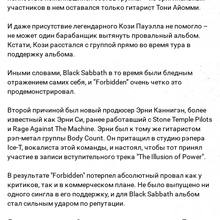
участников в нем оставался только гитарист Тони Айомми.
И даже присутствие легендарного Кози Пауэлла не помогло –
не может один барабанщик вытянуть провальный альбом.
Кстати, Кози расстался с группой прямо во время тура в
поддержку альбома.
Иными словами, Black Sabbath в то время были бледным
отражением самих себя, и “Forbidden” очень четко это
продемонстрировал.
Второй причиной был новый продюсер Эрни Каннигэн, более
известный как Эрни Си, ранее работавший с Stone Temple Pilots
и Rage Against The Machine. Эрни был к тому же гитаристом
рэп-метал группы Body Count. Он притащил в студию рэпера
Ice-T, вокалиста этой команды, и настоял, чтобы тот принял
участие в записи вступительного трека "The Illusion of Power".
В результате "Forbidden" потерпел абсолютный провал как у
критиков, так и в коммерческом плане. Не было выпущено ни
одного сингла в его поддержку, и для Black Sabbath альбом
стал сильным ударом по репутации.