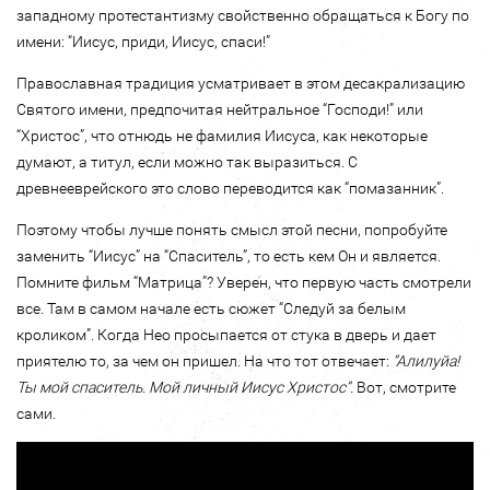
западному протестантизму свойственно обращаться к Богу по
имени: “Иисус, приди, Иисус, спаси!”
Православная традиция усматривает в этом десакрализацию
Святого имени, предпочитая нейтральное “Господи!” или
“Христос”, что отнюдь не фамилия Иисуса, как некоторые
думают, а титул, если можно так выразиться. С
древнееврейского это слово переводится как “помазанник”.
Поэтому чтобы лучше понять смысл этой песни, попробуйте
заменить “Иисус” на “Спаситель”, то есть кем Он и является.
Помните фильм “Матрица”? Уверен, что первую часть смотрели
все. Там в самом начале есть сюжет “Следуй за белым
кроликом”. Когда Нео просыпается от стука в дверь и дает
приятелю то, за чем он пришел. На что тот отвечает:
“Алилуйа!
Ты мой спаситель. Мой личный Иисус Христос”.
Вот, смотрите
сами.