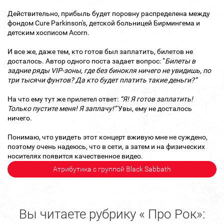
Действительно, прибыль будет поровну распределена между
фондом Cure Parkinson's, детской больницей Бирмингема и
детским хосписом Acorn.
И все же, даже тем, кто готов был заплатить, билетов не
досталось. Автор одного поста задает вопрос: “
Билеты в
задние ряды VIP-зоны, где без бинокля ничего не увидишь, по
три тысячи фунтов? Да кто будет платить такие деньги?”
На что ему тут же прилетел ответ:
“Я! Я готов заплатить!
Только пустите меня! Я заплачу!”
Увы, ему не досталось
ничего.
Понимаю, что увидеть этот концерт вживую мне не суждено,
поэтому очень надеюсь, что в сети, а затем и на физических
носителях появится качественное видео.
Атрибутика с группой Black Sabbath
Вы читаете рубрику « Про Рок»: