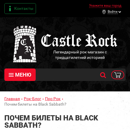
Укажите ваш город
Контакты
Войти
Легендарный рок-магазин с
тридцатилетней историей
МЕНЮ
Главная
Рок-Блог
Про Рок
Почем билеты на Black Sabbath?
ПОЧЕМ БИЛЕТЫ НА BLACK
SABBATH?