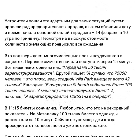
Устроители пошли стандартным для таких ситуаций путем:
провели ряд предварительных продаж, а затем объявили дату
и время начала основной онлайн продажи – 14 февраля в 10
утра по Гринвичу. Несмотря на высокую стоимость,
количество желающих превысило все ожидания.
Это подтверждают многочисленные посты неудачников в
соцсетях. Первые комменты начали поступать через 15 минут.
Вот лишь некоторые из них:
“Перед нами 50 тысяч
зарегистрировавшихся”
. Другой пишет:
“Я думаю, что 75000
человек – это плохо, ведь стадион Villa Park вмещает всего 42
тысячи”.
Еще один:
“В очереди на Sabbath собралось более 100
тысяч человек. У меня нет шансов получить билет”.
И,
наконец:
“Я зарегистрировался 128531-м в очереди”.
В 11:15 билеты кончились. Любопытно, что это не рекордный
показатель. На Металлику 100 тысяч билетов однажды
расхватали за 10 минут. Сейчас не упомню, где и когда
проходил этот концерт, но это уже не столь важно.
Однако были и везунчики. Один отчаявшийся поклонник,