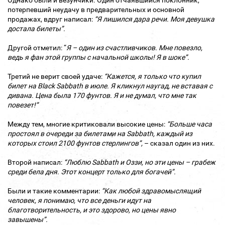
потерпевший неудачу в предварительных и основной
продажах, вдруг написал:
“Я лишился дара речи. Моя девушка
достала билеты”.
Другой отметил: “
Я – один из счастливчиков. Мне повезло,
ведь я фан этой группы с начальной школы! Я в шоке”.
Третий не верит своей удаче:
“Кажется, я только что купил
билет на Black Sabbath в июле. Я кликнул наугад, не вставая с
дивана. Цена была 170 фунтов. Я и не думал, что мне так
повезет!”
Между тем, многие критиковали высокие цены:
“Больше часа
простоял в очереди за билетами на Sabbath, каждый из
которых стоил 2100 фунтов стерлингов”,
– сказал один из них.
Второй написал:
“Люблю Sabbath и Оззи, но эти цены – грабеж
среди бела дня. Этот концерт только для богачей”.
Были и такие комментарии:
“Как любой здравомыслящий
человек, я понимаю, что все деньги идут на
благотворительность, и это здорово, но цены явно
завышены”.