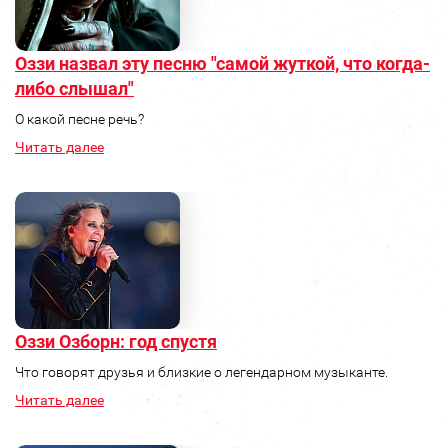
Оззи назвал эту песню "самой жуткой, что когда-
либо слышал"
О какой песне речь?
Читать далее
Оззи Озборн: год спустя
Что говорят друзья и близкие о легендарном музыканте.
Читать далее