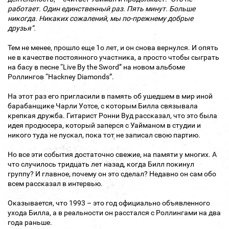
работает. Один единственный раз. Пять минут. Больше
никогда. Никаких сожалений, мы по-прежнему добрые
друзья”.
Тем не менее, прошло еще 1о лет, и он снова вернулся. И опять
не в качестве постоянного участника, а просто чтобы сыграть
на басу в песне “Live By the Sword” на новом альбоме
Роллингов “Hackney Diamonds”.
На этот раз его пригласили в память об ушедшем в мир иной
барабанщике Чарли Уотсе, с которым Билла связывала
крепкая дружба. Гитарист Ронни Вуд рассказал, что это была
идея продюсера, который заперся с Уайманом в студии и
никого туда не пускал, пока тот не записал свою партию.
Но все эти события достаточно свежие, на памяти у многих. А
что случилось тридцать лет назад, когда Билл покинул
группу? И главное, почему он это сделал? Недавно он сам обо
всем рассказал в интервью.
Оказывается, что 1993 – это год официально объявленного
ухода Билла, а в реальности он расстался с Роллингами на два
года раньше.