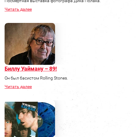
Посмертная выставка фотографа Дика Полака.
Читать далее
Биллу Уайману – 89!
Он был басистом Rolling Stones.
Читать далее