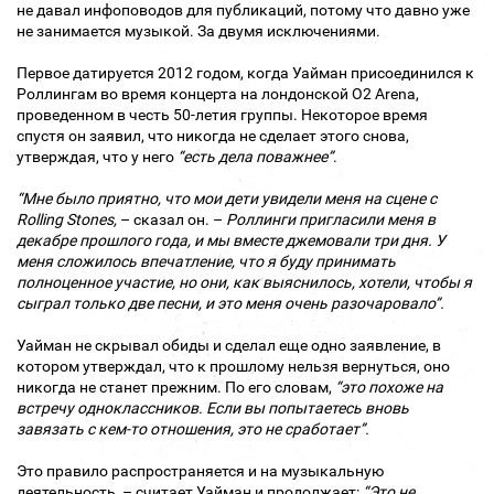
не давал инфоповодов для публикаций, потому что давно уже
не занимается музыкой. За двумя исключениями.
Первое датируется 2012 годом, когда Уайман присоединился к
Роллингам во время концерта на лондонской O2 Arena,
проведенном в честь 50-летия группы. Некоторое время
спустя он заявил, что никогда не сделает этого снова,
утверждая, что у него
“есть дела поважнее”
.
“Мне было приятно, что мои дети увидели меня на сцене с
Rolling Stones,
– сказал он. –
Роллинги пригласили меня в
декабре прошлого года, и мы вместе джемовали три дня. У
меня сложилось впечатление, что я буду принимать
полноценное участие, но они, как выяснилось, хотели, чтобы я
сыграл только две песни, и это меня очень разочаровало”.
Уайман не скрывал обиды и сделал еще одно заявление, в
котором утверждал, что к прошлому нельзя вернуться, оно
никогда не станет прежним. По его словам,
“это похоже на
встречу одноклассников. Если вы попытаетесь вновь
завязать с кем-то отношения, это не сработает”.
Это правило распространяется и на музыкальную
деятельность, – считает Уайман и продолжает:
“Это не