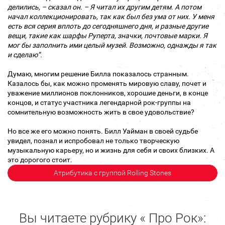
делились, – сказал он. – Я читал их другим детям. А потом
начал коллекционировать, так как был без ума от них. У меня
есть вся серия вплоть до сегодняшнего дня, и разные другие
вещи, такие как шарфы Руперта, значки, почтовые марки. Я
мог бы заполнить ими целый музей. Возможно, однажды я так
и сделаю”.
Думаю, многим решение Билла показалось странным.
Казалось бы, как можно променять мировую славу, почет и
уважение миллионов поклонников, хорошие деньги, в конце
концов, и статус участника легендарной рок-группы на
сомнительную возможность жить в свое удовольствие?
Но все же его можно понять. Билл Уайман в своей судьбе
увидел, познал и испробовал не только творческую
музыкальную карьеру, но и жизнь для себя и своих близких. А
это дорогого стоит.
Атрибутика с группой Rolling Stones
Вы читаете рубрику « Про Рок»: