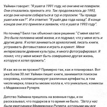
Уайман говорит:
“Я ушел в 1991 году, но они мне не поверили.
Они отказались признать это. Так продолжалось до 1993,
когда они начали собираться в тур и спросили: “Ты правда
ушел или как?”. И я ответил: “Я ушёл два года назад”. В конце
концов они это приняли и заявили, что я ушел в 1993 году”.
Но почему? Билл так объяснил свое решение: “
С меня хватит.
Это была половина моей жизни, и я подумал, что у меня есть и
другие дела. Я хотел заниматься археологией, писать книги,
устраивать фотовыставки и играть в крикет. Меня
интересовали древние культуры, я много фотографировал. Я
понял, что у меня может быть совершенно другая жизнь,
которую я хотел прожить”.
И как же он ее прожил? Примерно так, как и планировал. Вот
уже более 30 лет Уайман пишет книги, занимается поиском
сокровищ, коллекционирует различные артефакты, в том
числе марки, плакаты мюзик-холла и, что уникально, комиксы
о Медвежонке Руперте.
Детство Уаймана пришлось на военные годы, и он
рассказывал, что подарков в то время не было.
“Зато у нас
были ежегодники Медвежонка Руперта, которыми мы все