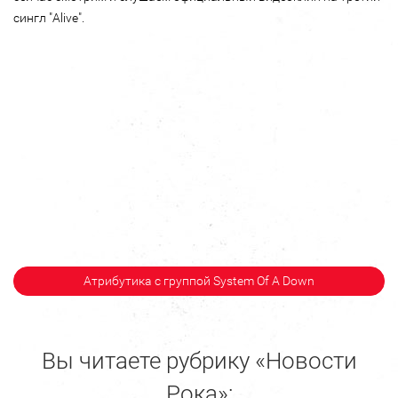
сингл "Alive".
Атрибутика с группой System Of A Down
Вы читаете рубрику «Новости
Рока»: