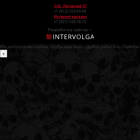
-
Спб. Лиговский 47
:
+7 (812) 322-65-68
-
Интернет-магазин
:
+7 (921) 938-78-75
Разработка сайтов —
Мы используем cookies, чтобы вам было удобно работать с сайтом
x