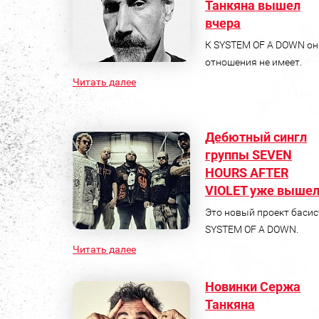
Танкяна вышел
вчера
К SYSTEM OF A DOWN он
отношения не имеет.
Читать далее
Дебютный сингл
группы SEVEN
HOURS AFTER
VIOLET уже выше
Это новый проект басис
SYSTEM OF A DOWN.
Читать далее
Новинки Сержа
Танкяна