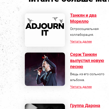
Танкян и два
Морелло
Остросоциальная
коллаборация.
Читать далее
Серж Танкян
выпустил новую
песню
Вещь из его сольного
альбома.
Читать далее
Группа Дарона