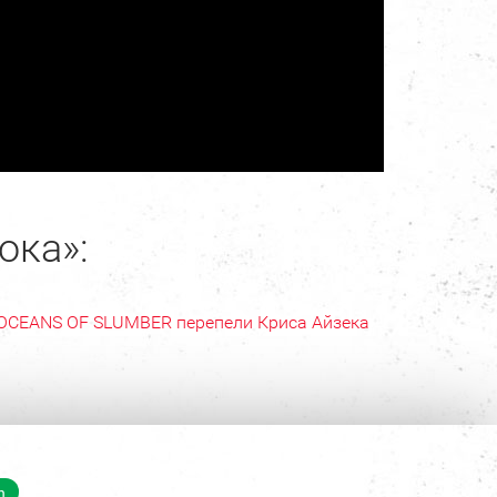
ока»:
OCEANS OF SLUMBER перепели Криса Айзека
n