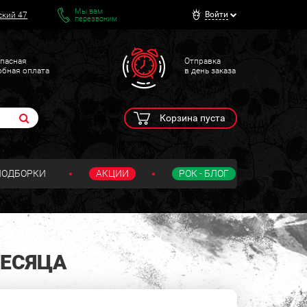
Мы вам
Войти
ский 47
перезвоним
пасная
Отправка
обная оплата
в день заказа
Корзина пуста
ПОДБОРКИ
АКЦИИ
РОК - БЛОГ
МЕСЯЦА