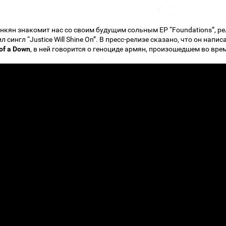
нкян знакомит нас со своим будущим сольным ЕР “Foundations”, ре
л сингл “Justice Will Shine On”. В пресс-релизе сказано, что он нап
of a Down
, в ней говорится о геноциде армян, произошедшем во вр