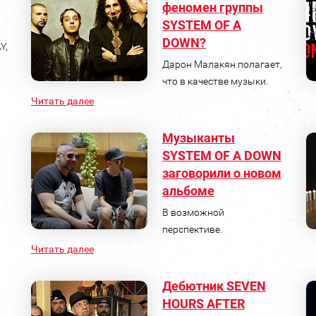
феномен группы
SYSTEM OF A
DOWN?
Y,
Дарон Малакян полагает,
что в качестве музыки.
Читать далее
Музыканты
SYSTEM OF A DOWN
заговорили о новом
альбоме
В возможной
перспективе.
Читать далее
Дебютник SEVEN
HOURS AFTER