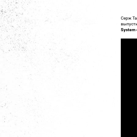
Серж Та
выпусти
System 