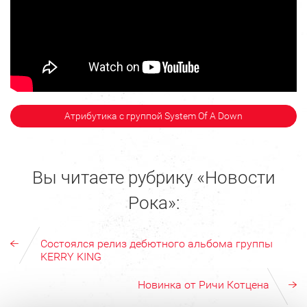
Атрибутика с группой System Of A Down
Вы читаете рубрику «Новости
Рока»:
Состоялся релиз дебютного альбома группы
KERRY KING
Новинка от Ричи Котцена