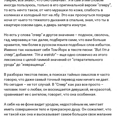
Уверен, все знают, что оно означает. Я и сам этим словом
иногда пользуюсь, только в его оригинальной версии “creepy”,
то есть нечто такое, от чего мурашки по коже, слабость в
коленках и холодный пот на лбу. Это как проснуться посреди
ночи от чьего-то тяжелого дыхания в спальне, зная, что ты в
квартире совсем один, а дверь заперта изнутри.
Но есть у слова "сreep" и другое значение – подонок, сволочь,
гад, мерзавец и так далее, подберите сами, что вам больше
нравится, тем более в русском языке подобных слов избыток.
Именно так называет себя Том Йорк в тексте песни:
“But I'm a
creep”
, добавляя:
“I'm a weirdo”
– еще одно словечко из этого
лексикона с целой гаммой значений от “отвратительного
урода” до “извращенца”.
В разборах текстов песен, в поисках тайных смыслов я часто
говорю, что даже самый точный перевод нам ничего не дает.
Но сегодня – не тот случай. В “Creep” как раз все просто –
человек поет о любви, он восхищается девушкой, ее красотой,
сравнивает ее с ангелом, говорит, что она особенная.
А себя на ее фоне видит уродом, недостойным ее, мечтает
иметь совершенное тело и прекрасную душу. Он сожалеет, что
не такой как она и высказывает самое большое свое желание