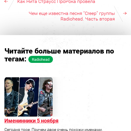
Как Нита Страусс ПроРока провела
Чем еще известна песня “Creep” группы
Radiohead. Часть вторая
Читайте больше материалов по
тегам:
Radiohead
Именинники 5 ноября
Сегодня трое. Причем двое очень похожи именами.