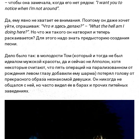
– чтобы она замечала, когда его нет рядом:
“I want you to
notice when I'm not around”.
Да, ему явно не хватает ее внимания. Поэтому он даже хочет
уйти, спрашивая:
“Что я здесь делаю?” – “What the hell am I
doing here?”
. Но что же такого он натворил и теперь
раскаивается? Для этого надо знать предысторию создания
песни.
Дело было так: в молодости Том (который и тогда не был
идеалом мужской красоты, да и сейчас не Апполон, хотя
некоторые считают, что пять операций на парализованном от
рождения левом глазу добавили ему шарма) потерял голову от
прекрасного образа незнакомой девушки. Он никогда не
общался с ней, но часто видел ее в барах и прочих питейных
заведениях.