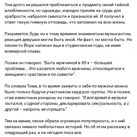
Том долго не решался приблизиться к предмету своей тайной
влюбленности, но однажды, изрядно приняв на грудь для
храбрости, набрался смелости и признался ей. И получил в
ответ такую гневную отповедь, что запомнил на всю жизнь.
Разумеется, будь он к тому времени знаменитым музыкантом,
реакция девушки могла быть иной. Не факт, но могла быть. Но
песню-то Йорк написал еще в студенческие годы, не имея
всемирной славы.
Позже он говорил:
“Быть мужчиной в 90-х – большая
проблема… Это касается любого мужчины, относящегося к
женщине с чувством и по совести”.
По словам Тома, в то время заявить о себе по-мужски можно
было только будучи участником хард-рок группы. Но и позже,
став известным рокером, он говорил:
“Я все время в музыке
пытался, с одной стороны, декларировать сексуальность, а с
другой – напрочь ее отрицать”
.
Тем не менее, песня обрела огромную популярность, и с ней
связано немало любопытных историй. Но об этом расскажу в
следующий раз, а на сегодня пока все.