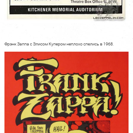
Фрэнк Заппа с Элисом Купером неплохо спелись в 1968.