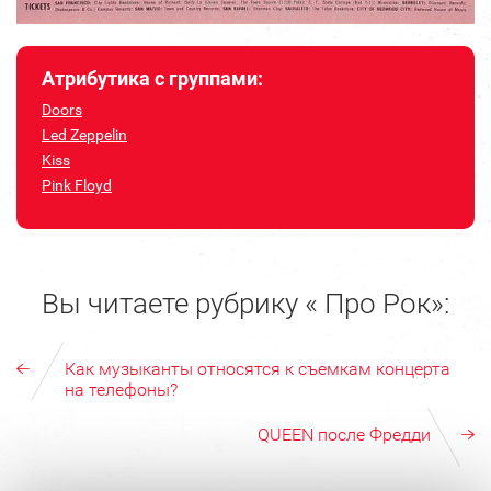
Атрибутика с группами:
Doors
Led Zeppelin
Kiss
Pink Floyd
Вы читаете рубрику « Про Рок»:
Как музыканты относятся к съемкам концерта
на телефоны?
QUEEN после Фредди