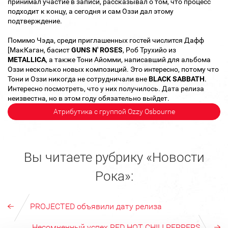
принимал участие в записи, рассказывал о том, что процесс
подходит к концу, а сегодня и сам Оззи дал этому
подтверждение.
Помимо Чэда, среди приглашенных гостей числится Дафф
[МакКаган, басист
GUNS N' ROSES
, Роб Трухийо из
METALLICA
, а также Тони Айомми, написавший для альбома
Оззи несколько новых композиций. Это интересно, потому что
Тони и Оззи никогда не сотрудничали вне
BLACK SABBATH
.
Интересно посмотреть, что у них получилось. Дата релиза
неизвестна, но в этом году обязательно выйдет.
Атрибутика с группой Ozzy Osbourne
Вы читаете рубрику «Новости
Рока»:
PROJECTED объявили дату релиза
Несомненный успех RED HOT CHILI PEPPERS