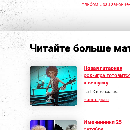
Альбом Оззи законче
Читайте больше мат
Новая гитарная
рок-игра готовитс
к выпуску
На ПК и консолях.
Читать далее
Именинники 25
октября