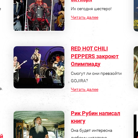
е
Их сегодня шестеро!
Читать далее
RED HOT CHILI
PEPPERS закроют
Олимпиаду
Смогут ли они превзойти
GOJIRA?
а.
Читать далее
Рик Рубин написал
книгу
Она будет интересна
й
любому читателю.