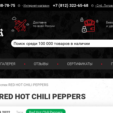
38-78-75
+7 (812) 322-65-68
-
Интернет-магазин
-
Спб. Лигов
Доставка
Безо
по всей России
и уд
ГАЛЕРЕЯ
ОТЗЫВЫ
СЕРТИФИКАТЫ
спех RED HOT CHILI PEPPERS
ED HOT CHILI PEPPERS
4.2022
Теги
Red Hot Chili Peppers