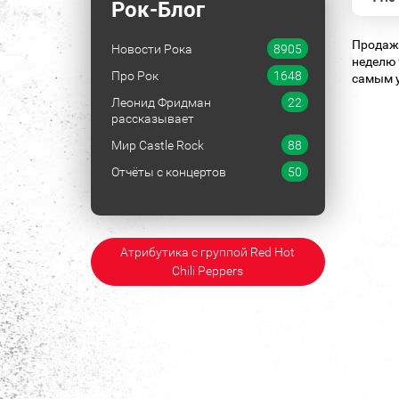
Рок-Блог
Продаж
Новости Рока
8905
неделю 
Про Рок
1648
самым у
Леонид Фридман
22
рассказывает
Мир Castle Rock
88
Отчёты с концертов
50
Атрибутика с группой Red Hot
Chili Peppers