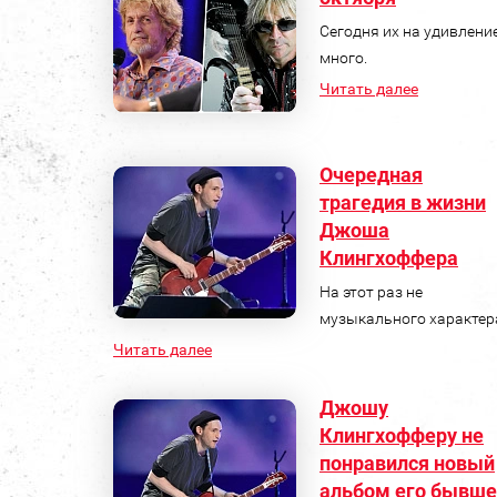
Сегодня их на удивлени
много.
Читать далее
Очередная
трагедия в жизни
Джоша
Клингхоффера
На этот раз не
музыкального характер
Читать далее
Джошу
Клингхофферу не
понравился новый
альбом его бывше