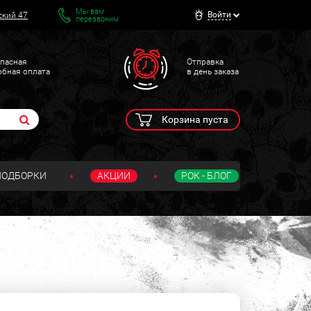
Мы вам
Войти
ский 47
перезвоним
пасная
Отправка
обная оплата
в день заказа
Корзина пуста
ПОДБОРКИ
АКЦИИ
РОК - БЛОГ