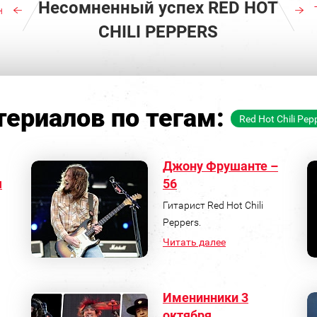
Несомненный успех RED HOT
н
CHILI PEPPERS
ериалов по тегам:
Red Hot Chili Pep
Джону Фрушанте –
я
56
Гитарист Red Hot Chili
Peppers.
Читать далее
Именинники 3
октября