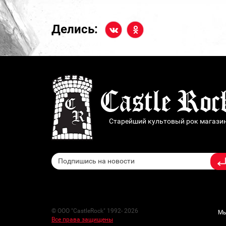
Делись:
Старейший культовый рок магази
© ООО "CastleRock" 1992- 2026
Мы
Все права защищены