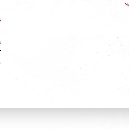
Ч
А
й
d
в
-
х