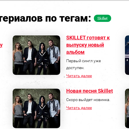
ериалов по тегам:
Skillet
SKILLET готовят к
у
выпуску новый
альбом
Первый сингл уже
доступен.
Читать далее
Новая песня Skillet
Скоро выйдет новинка.
Читать далее