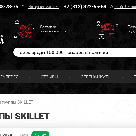
38-78-75
+7 (812) 322-65-68
-
Интернет-магазин
-
Спб. Лигов
Доставка
Безо
по всей России
и уд
ГАЛЕРЕЯ
ОТЗЫВЫ
СЕРТИФИКАТЫ
 группы SKILLET
ПЫ SKILLET
1.2024
Теги
Skillet