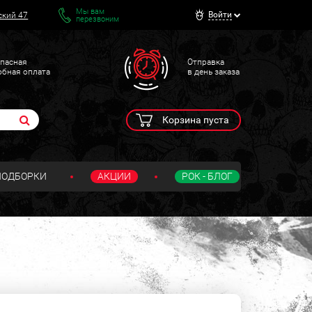
Мы вам
Войти
ский 47
перезвоним
пасная
Отправка
обная оплата
в день заказа
Корзина пуста
ПОДБОРКИ
АКЦИИ
РОК - БЛОГ