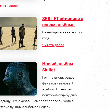
итать далее
SKILLET объявили о
новом альбоме
Он выйдет в начале 2022
года.
Читать далее
Новый альбом
Skillet
Группа вновь радует
фанатов - ее новый
альбом “Unleashed”
повторил судьбу двух
редыдущих, оказавшись сразу после выхода в
ятерке лучших альбомов недели.