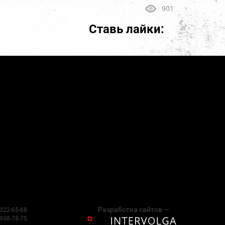
901
Ставь лайки:
Разработка сайтов —
 322-65-68
 938-78-75