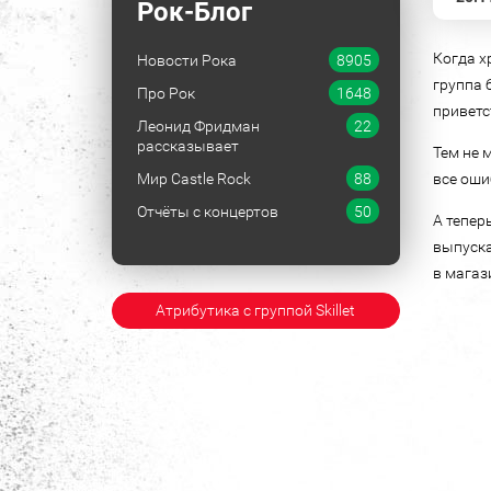
Рок-Блог
Когда х
Новости Рока
8905
группа 
Про Рок
1648
приветс
Леонид Фридман
22
рассказывает
Тем не 
Мир Castle Rock
88
все оши
Отчёты с концертов
50
А тепер
выпуска
в магаз
Атрибутика с группой Skillet