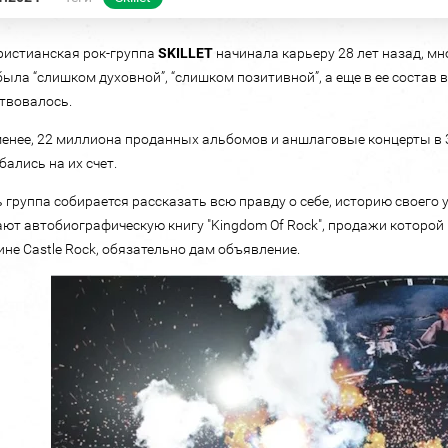
ристианская рок-группа
SKILLET
начинала карьеру 28 лет назад, мно
была “слишком духовной”, “слишком позитивной”, а еще в ее состав 
твовалось.
менее, 22 миллиона проданных альбомов и аншлаговые концерты в 
бались на их счет.
ь группа собирается рассказать всю правду о себе, историю своего у
ют автобиографическую книгу "Kingdom Of Rock", продажи которой 
ине Castle Rock, обязательно дам объявление.