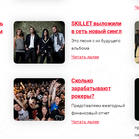
Ч
сь
SKILLET выложили
м
в сеть новый сингл
Это песня с их будущего
альбома.
Читать далее
Сколько
зарабатывают
рокеры?
Представляем ежегодный
финансовый отчет
Читать далее
п
п