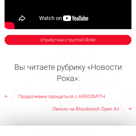
Атрибутика с группой Skillet
Вы читаете рубрику «Новости
Рока»:
Продолжаем прощаться с AEROSMITH
Лемми на Bloodstock Open Air