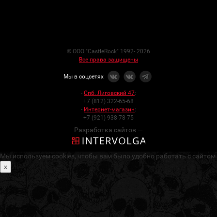
© ООО "CastleRock" 1992- 2026
Все права защищены
Мы в соцсетях
-
Спб. Лиговский 47
:
+7 (812) 322-65-68
-
Интернет-магазин
:
+7 (921) 938-78-75
Разработка сайтов —
Мы используем cookies, чтобы вам было удобно работать с сайтом
x