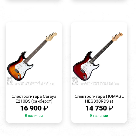
БЫСТРЫЙ
БЫСТРЫЙ
ПРОСМОТР
ПРОСМОТР
Электрогитара Caraya
Электрогитара HOMAGE
E210BS (санберст)
HEG330RDS st
16 900
₽
14 750
₽
В наличии
В наличии