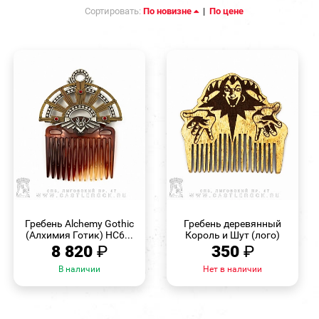
Сортировать:
По новизне
|
По цене
БЫСТРЫЙ
БЫСТРЫЙ
ПРОСМОТР
ПРОСМОТР
Гребень Alchemy Gothic
Гребень деревянный
(Алхимия Готик) HC6...
Король и Шут (лого)
8 820
₽
350
₽
В наличии
Нет в наличии