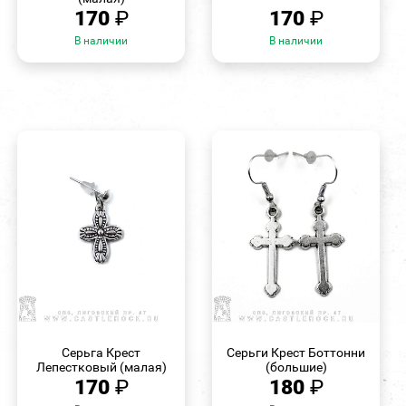
170
₽
170
₽
В наличии
В наличии
БЫСТРЫЙ
БЫСТРЫЙ
ПРОСМОТР
ПРОСМОТР
Серьга Крест
Серьги Крест Боттонни
Лепестковый (малая)
(большие)
170
₽
180
₽