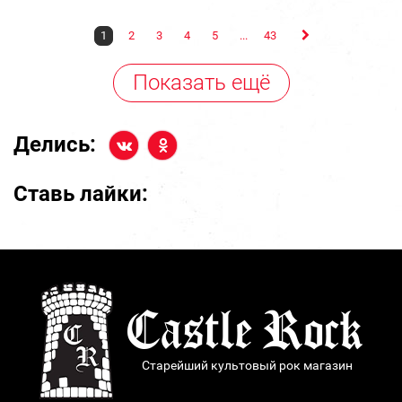
1
2
3
4
5
...
43
Показать ещё
Делись:
Ставь лайки:
Старейший культовый рок магазин