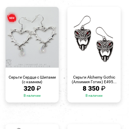
БЫСТРЫЙ
БЫСТРЫЙ
ПРОСМОТР
ПРОСМОТР
Серьги Сердце с Шипами
Серьги Alchemy Gothic
(с камнем)
(Алхимия Готик) E495...
320
₽
8 350
₽
В наличии
В наличии