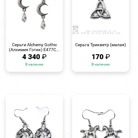
БЫСТРЫЙ
БЫСТРЫЙ
ПРОСМОТР
ПРОСМОТР
Серьги Alchemy Gothic
Серьга Трикветр (малая)
(Алхимия Готик) E477C...
4 340
₽
170
₽
В наличии
В наличии