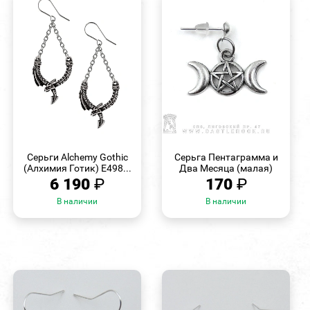
БЫСТРЫЙ
БЫСТРЫЙ
ПРОСМОТР
ПРОСМОТР
Серьги Alchemy Gothic
Серьга Пентаграмма и
(Алхимия Готик) E498...
Два Месяца (малая)
6 190
₽
170
₽
В наличии
В наличии