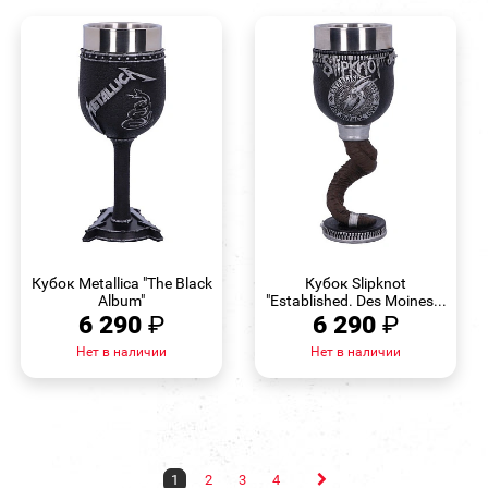
БЫСТРЫЙ
БЫСТРЫЙ
ПРОСМОТР
ПРОСМОТР
Кубок Metallica "The Black
Кубок Slipknot
Album"
"Established. Des Moines...
6 290
₽
6 290
₽
Нет в наличии
Нет в наличии
1
2
3
4