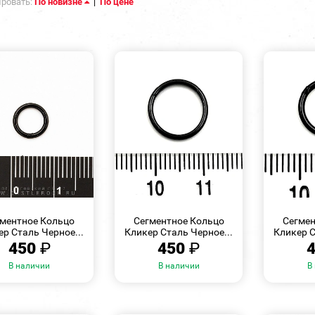
ровать:
По новизне
|
По цене
БЫСТРЫЙ
БЫСТРЫЙ
ПРОСМОТР
ПРОСМОТР
ментное Кольцо
Сегментное Кольцо
Сегмен
р Сталь Черное...
Кликер Сталь Черное...
Кликер С
450
₽
450
₽
В наличии
В наличии
В