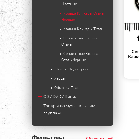
Цветные
Кольца Кликеры Сталь
Черные
Кольца Кликеры Титан
Сегментные Кольца
Сталь
Сег
Сегментные Кольца
Клике
Сталь Черные
Штанги Индастриал
Харды
Обманки Плаг
CD / DVD / Винил
Товары по музыкальным
группам
Фильтры
Сбросить всё