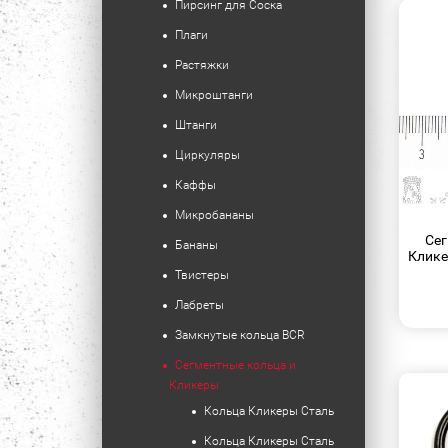
Пирсинг для Соска
Плаги
Растяжки
Микроштанги
Штанги
Циркуляры
Каффы
Микробананы
Сег
Бананы
Клике
Твистеры
Лабреты
Замкнутые кольца BCR
Сегментные кольца и
Кликеры
Кольца Кликеры Сталь
Кольца Кликеры Сталь