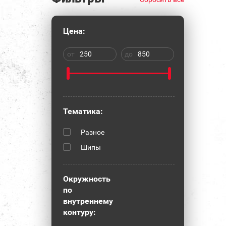
Цена:
от
до
Тематика:
Разное
Шипы
Окружность
по
внутреннему
контуру: