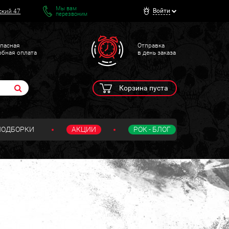
Мы вам
Войти
ский 47
перезвоним
пасная
Отправка
обная оплата
в день заказа
Корзина пуста
ПОДБОРКИ
АКЦИИ
РОК - БЛОГ