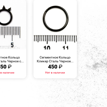
БЫСТРЫЙ
БЫСТРЫЙ
ПРОСМОТР
ПРОСМОТР
тное Кольцо
Сегментное Кольцо
аль Черное с...
Кликер Сталь Черное...
450
₽
450
₽
 в наличии
Нет в наличии