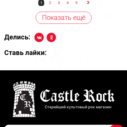
1
2
3
4
5
Показать ещё
Делись:
Ставь лайки:
Старейший культовый рок магазин