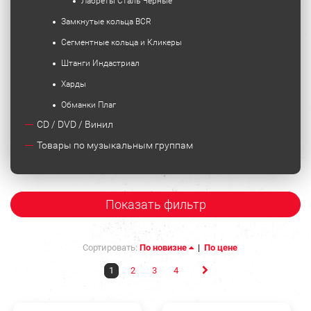
Лабреты Сталь Черные
Замкнутые кольца BCR
Сегментные кольца и Кликеры
Штанги Индастриал
Харды
Обманки Плаг
CD / DVD / Винил
Товары по музыкальным группам
Показать фильтр
Сортировать:
По новизне
|
По цене
1
2
3
4