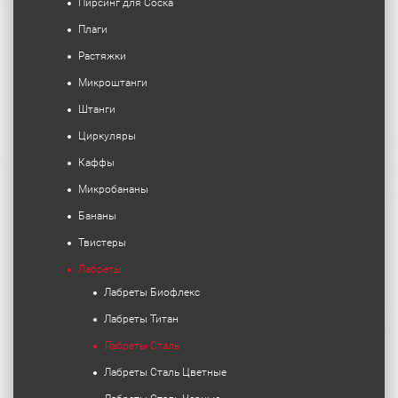
Пирсинг для Соска
Плаги
Растяжки
Микроштанги
Штанги
Циркуляры
Каффы
Микробананы
Бананы
Твистеры
Лабреты
Лабреты Биофлекс
Лабреты Титан
Лабреты Сталь
Лабреты Сталь Цветные