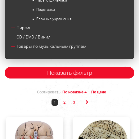
Часы будильники
Подставки
Елочные украшения
Пирсинг
CD / DVD / Винил
Товары по музыкальным группам
Показать фильтр
Сортировать:
По новизне
|
По цене
1
2
3