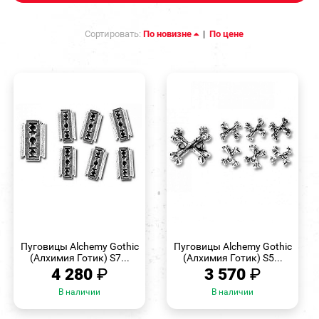
Сортировать:
По новизне
|
По цене
БЫСТРЫЙ
БЫСТРЫЙ
ПРОСМОТР
ПРОСМОТР
Пуговицы Alchemy Gothic
Пуговицы Alchemy Gothic
(Алхимия Готик) S7...
(Алхимия Готик) S5...
4 280
₽
3 570
₽
В наличии
В наличии