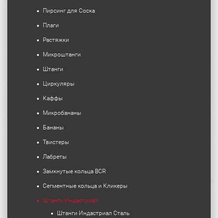
Пирсинг для Соска
Плаги
Растяжки
Микроштанги
Штанги
Циркуляры
Каффы
Микробананы
Бананы
Твистеры
Лабреты
Замкнутые кольца BCR
Сегментные кольца и Кликеры
Штанги Индастриал
Штанги Индастриал Сталь