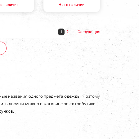
 в наличии
Нет в наличии
1
2
Следующая
разные названия одного предмета одежды. Поэтому
купить лосины можно в магазине рок-атрибутики
сунков.