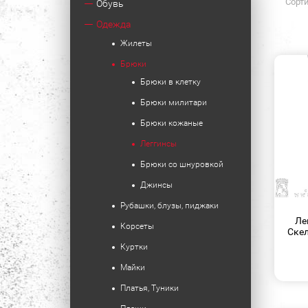
Сорти
Обувь
Одежда
Жилеты
Брюки
Брюки в клетку
Брюки милитари
Брюки кожаные
Леггинсы
Брюки со шнуровкой
Джинсы
Рубашки, блузы, пиджаки
Ле
Корсеты
Скел
Куртки
Майки
Платья, Туники