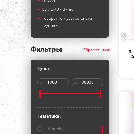
Пирсинг
CD / DVD / Винил
Товары по музыкальным
группам
Фильтры
Сбросить всё
Ле
С
Цена:
от
до
Тематика:
Anarchy