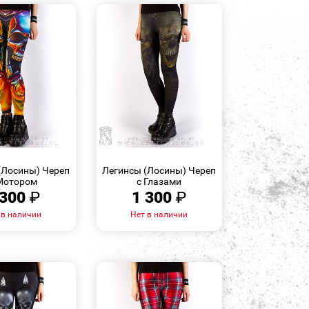
БЫСТРЫЙ
БЫСТРЫЙ
ПРОСМОТР
ПРОСМОТР
(Лосины) Череп
Легинсы (Лосины) Череп
Мотором
с Глазами
 300
₽
1 300
₽
 в наличии
Нет в наличии