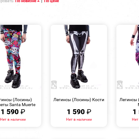
ровать:
По новизне
|
По цене
БЫСТРЫЙ
БЫСТРЫЙ
ПРОСМОТР
ПРОСМОТР
гинсы (Лосины)
Легинсы (Лосины) Кости
Легинсы 
еты Santa Muerte
1 590
₽
1 590
₽
1
Нет в наличии
Нет в наличии
Нет