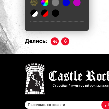
XL/32
XL/34
XXS
Делись:
Старейший культовый рок магази