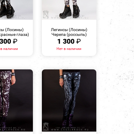
БЫСТРЫЙ
БЫСТРЫЙ
ПРОСМОТР
ПРОСМОТР
сы (Лосины)
Легинсы (Лосины)
красные глаза)
Черепа (россыпь)
 300
₽
1 300
₽
 в наличии
Нет в наличии
БЫСТРЫЙ
БЫСТРЫЙ