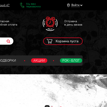
Мы вам
Войти
ский 47
перезвоним
пасная
Отправка
обная оплата
в день заказа
Корзина пуста
ПОДБОРКИ
АКЦИИ
РОК - БЛОГ