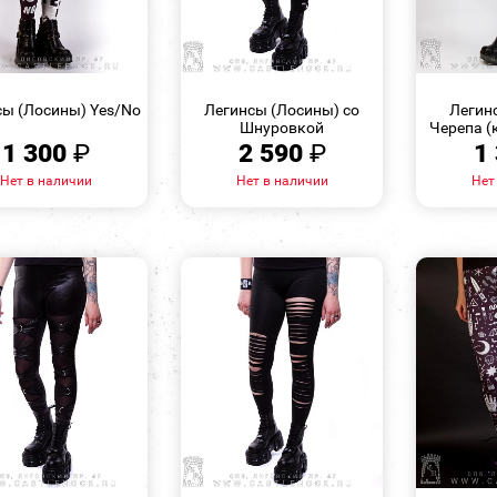
БЫСТРЫЙ
БЫСТРЫЙ
ПРОСМОТР
ПРОСМОТР
сы (Лосины) Yes/No
Легинсы (Лосины) со
Легин
Шнуровкой
Черепа (
1 300
₽
2 590
₽
1
Нет в наличии
Нет в наличии
Нет
БЫСТРЫЙ
БЫСТРЫЙ