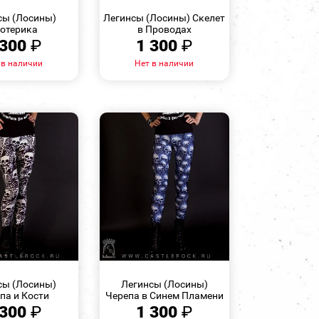
ПРОСМОТР
ПРОСМОТР
сы (Лосины)
Легинсы (Лосины) Скелет
отерика
в Проводах
 300
₽
1 300
₽
 в наличии
Нет в наличии
БЫСТРЫЙ
БЫСТРЫЙ
ПРОСМОТР
ПРОСМОТР
сы (Лосины)
Легинсы (Лосины)
па и Кости
Черепа в Синем Пламени
 300
₽
1 300
₽