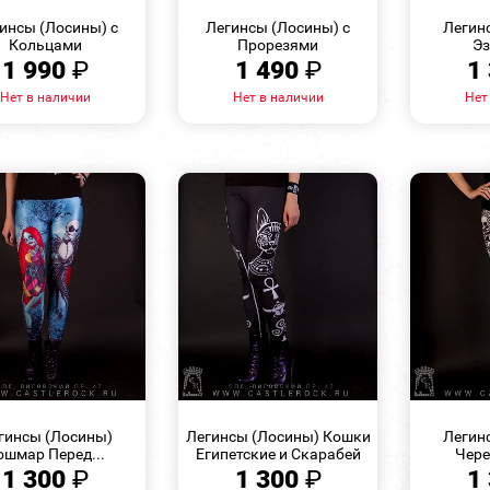
ПРОСМОТР
ПРОСМОТР
инсы (Лосины) с
Легинсы (Лосины) с
Легин
Кольцами
Прорезями
Эз
1 990
₽
1 490
₽
1
Нет в наличии
Нет в наличии
Нет
БЫСТРЫЙ
БЫСТРЫЙ
ПРОСМОТР
ПРОСМОТР
гинсы (Лосины)
Легинсы (Лосины) Кошки
Легин
ошмар Перед...
Египетские и Скарабей
Чере
1 300
₽
1 300
₽
1