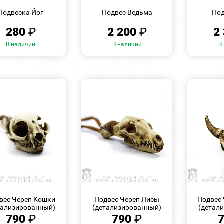
ПРОСМОТР
ПРОСМОТР
Подвеска Йог
Подвес Ведьма
Под
280
₽
2 200
₽
2
В наличии
В наличии
В
БЫСТРЫЙ
БЫСТРЫЙ
ПРОСМОТР
ПРОСМОТР
вес Череп Кошки
Подвес Череп Лисы
Подвес 
тализированный)
(детализированный)
(детал
790
₽
790
₽