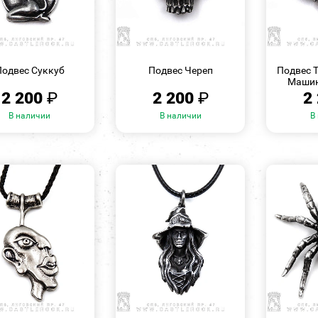
БЫСТРЫЙ
БЫСТРЫЙ
ПРОСМОТР
ПРОСМОТР
Подвес Суккуб
Подвес Череп
Подвес 
Машин
2 200
₽
2 200
₽
2
В наличии
В наличии
В
БЫСТРЫЙ
БЫСТРЫЙ