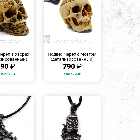
БЫСТРЫЙ
БЫСТРЫЙ
ПРОСМОТР
ПРОСМОТР
Череп в Узорах
Подвес Череп с Мозгом
изированный)
(детализированный)
790
₽
790
₽
 наличии
В наличии