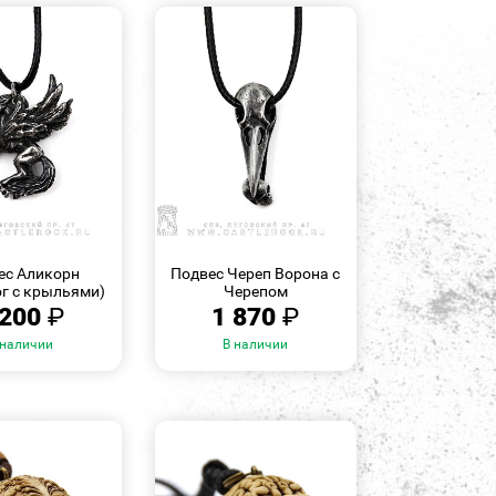
БЫСТРЫЙ
БЫСТРЫЙ
ПРОСМОТР
ПРОСМОТР
ес Аликорн
Подвес Череп Ворона с
ог с крыльями)
Черепом
 200
₽
1 870
₽
 наличии
В наличии