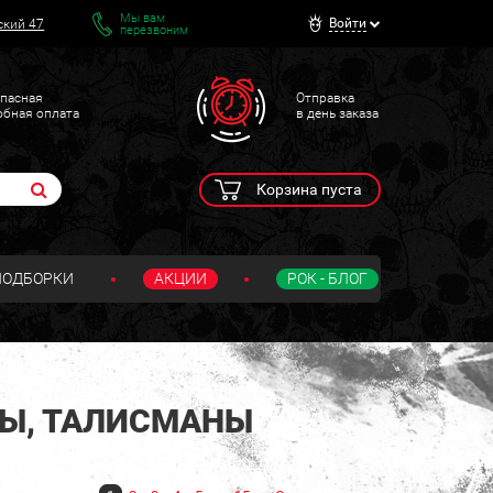
Мы вам
Войти
ский 47
перезвоним
пасная
Отправка
обная оплата
в день заказа
Корзина пуста
ПОДБОРКИ
АКЦИИ
РОК - БЛОГ
НЫ, ТАЛИСМАНЫ