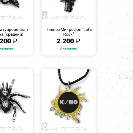
БЫСТРЫЙ
БЫСТРЫЙ
ПРОСМОТР
ПРОСМОТР
Татуировочная
Подвес Микрофон "Let's
а (средний)
Rock"
 200
₽
2 200
₽
 наличии
В наличии
БЫСТРЫЙ
БЫСТРЫЙ