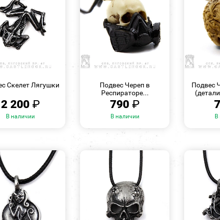
БЫСТРЫЙ
БЫСТРЫЙ
ПРОСМОТР
ПРОСМОТР
ес Скелет Лягушки
Подвес Череп в
Подвес 
Респираторе...
(детал
2 200
₽
790
₽
В наличии
В наличии
В