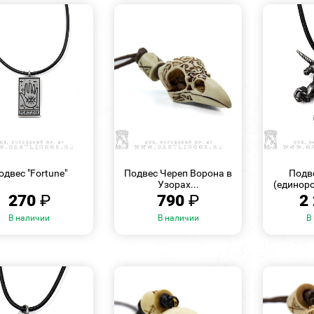
БЫСТРЫЙ
БЫСТРЫЙ
ПРОСМОТР
ПРОСМОТР
одвес "Fortune"
Подвес Череп Ворона в
Подв
Узорах...
(единор
270
₽
790
₽
2
В наличии
В наличии
В