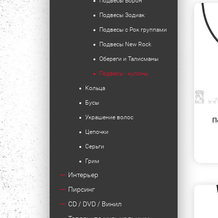
Подвесы Ворон
Подвесы Зодиак
Подвесы с Рок группами
Подвесы New Rock
Обереги и Талисманы
Подвесы - кулоны
Кольца
Бусы
Украшение волос
П
Цепочки
Серьги
Грим
Интерьер
Пирсинг
CD / DVD / Винил