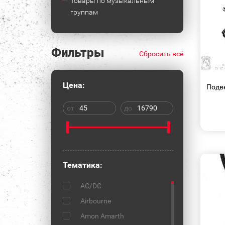
Товары по музыкальным
группам
Фильтры
Сбросить всё
Цена:
Подв
от
до
Тематика:
AC/DC
Airbourne
Amon Amarth