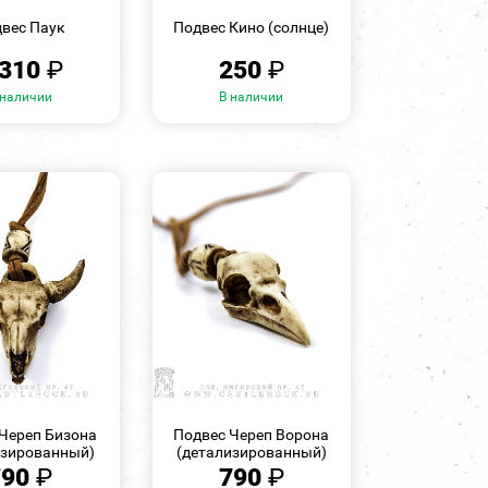
ПРОСМОТР
ПРОСМОТР
вес Паук
Подвес Кино (солнце)
 310
₽
250
₽
 наличии
В наличии
БЫСТРЫЙ
БЫСТРЫЙ
ПРОСМОТР
ПРОСМОТР
Череп Бизона
Подвес Череп Ворона
изированный)
(детализированный)
790
₽
790
₽