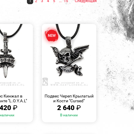
1
2
3
4
5
...
15
Следующая
БЫСТРЫЙ
БЫСТРЫЙ
ПРОСМОТР
ПРОСМОТР
с Кинжал в
Подвес Череп Крылатый
те "L.O.Y.A.L"
и Кости "Cursed"
 420
₽
2 640
₽
 наличии
В наличии