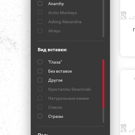
Anarchy
Arctic Monkeys
Asking Alexandria
Atreyu
Attila
Beatles
Вид вставки:
Behemoth
"Глаза"
Biohazard
Без вставок
Black Sabbath
Другое
Black Veil Brides
Кристаллы Swarovski
Blink-182
Натуральные камни
Bring Me The Horizon
Стекло
Burzum
Стразы
Cannibal Corpse
Фианиты
Castle Rock
Эмаль