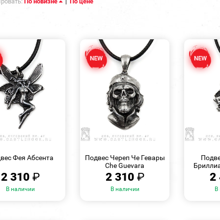
ровать:
По новизне
|
По цене
БЫСТРЫЙ
БЫСТРЫЙ
ПРОСМОТР
ПРОСМОТР
вес Фея Абсента
Подвес Череп Че Гевары
Подве
Che Guevara
Бриллиан
2 310
₽
2 310
₽
2
В наличии
В наличии
В