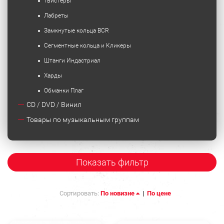
Твистеры
Лабреты
Замкнутые кольца BCR
Сегментные кольца и Кликеры
Штанги Индастриал
Харды
Обманки Плаг
CD / DVD / Винил
Товары по музыкальным группам
Показать фильтр
Сортировать:
По новизне
|
По цене